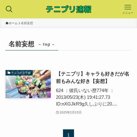
メニュー
ホーム
名前妄想
名前妄想
– tag –
【テニプリ】キャラも好きだが名
テニスの王子様
前もみんな好き【妄想】
624 ：彼氏いない歴774年 ：
2013/05/23(木) 19:41:27.73
ID:nXGJkR9g久しぶりに20....
2025年2月15日
1