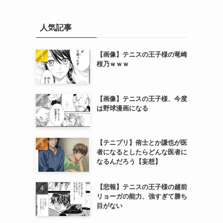
人気記事
【画像】テニスの王子様の竜崎
桜乃ｗｗｗ
【画像】テニスの王子様、今度
は野球漫画になる
【テニプリ】侑士とか謙也が医
者になるとしたらどんな医者に
なるんだろう【妄想】
【悲報】テニスの王子様の越前
リョーガの能力、強すぎて勝ち
目がない