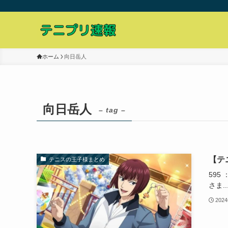
ホーム
向日岳人
向日岳人
– tag –
【テ
テニスの王子様まとめ
595 
さま..
202