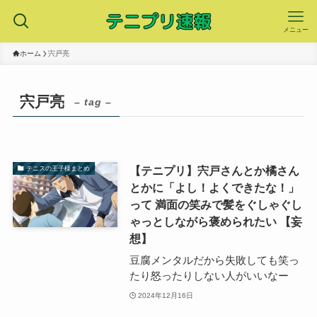
メニュー
ホーム
宍戸亮
宍戸亮
– tag –
【テニプリ】宍戸さんとか橘さん
テニスの王子様まとめ
とかに「よし！よくできたな！」
って 満面の笑みで髪をぐしゃぐし
ゃっとしながら褒められたい 【妄
想】
豆腐メンタルだから失敗しても笑っ
たり怒ったりしない人がいいなー
2024年12月16日