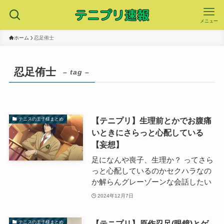
メニュー
ホーム
忍足侑士
忍足侑士
– tag –
【テニプリ】生理前とかでお腹痛
テニスの王子様まとめ
いときにさらっと心配している
【妄想】
足になんや喪子、生理か？ ってさら
っと心配しているのかセクハラなの
か解らんグレーゾーンな会話したい
2024年12月7日
【テニプリ】原作忍足(眼鏡)とゲ
テニスの王子様まとめ