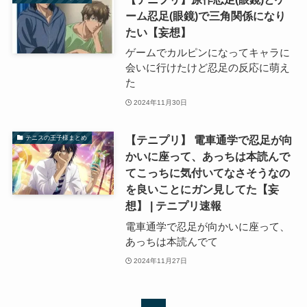
ーム忍足(眼鏡)で三角関係になり
たい【妄想】
ゲームでカルピンになってキャラに
会いに行けたけど忍足の反応に萌え
た
2024年11月30日
【テニプリ】 電車通学で忍足が向
テニスの王子様まとめ
かいに座って、あっちは本読んで
てこっちに気付いてなさそうなの
を良いことにガン見してた【妄
想】 | テニプリ速報
電車通学で忍足が向かいに座って、
あっちは本読んでて
2024年11月27日