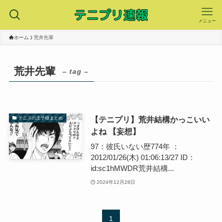
メニュー
ホーム
荒井先輩
荒井先輩
– tag –
【テニプリ】荒井結構かっこいい
テニスの王子様まとめ
よね 【妄想】
97：彼氏いない歴774年 ：
2012/01/26(木) 01:06:13/27 ID：
id:sc1hMWDR荒井結構...
2024年12月28日
1