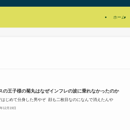
ホーム
スの王子様の菊丸はなぜインフレの波に乗れなかったのか
ではじめて分身した男やぞ 顔も二枚目なのになんで消えたんや
4年12月19日