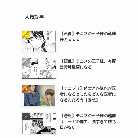
人気記事
【画像】テニスの王子様の竜崎
桜乃ｗｗｗ
【画像】テニスの王子様、今度
は野球漫画になる
【テニプリ】侑士とか謙也が医
者になるとしたらどんな医者に
なるんだろう【妄想】
【悲報】テニスの王子様の越前
リョーガの能力、強すぎて勝ち
目がない