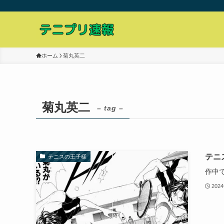
ホーム
菊丸英二
菊丸英二
– tag –
テニ
テニスの王子様
作中
202