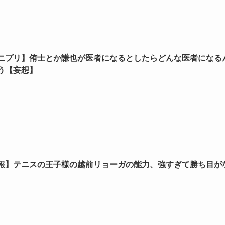
ニプリ】侑士とか謙也が医者になるとしたらどんな医者になる
う【妄想】
報】テニスの王子様の越前リョーガの能力、強すぎて勝ち目が