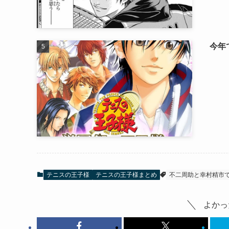
今年
テニスの王子様
テニスの王子様まとめ
不二周助と幸村精市
よかっ