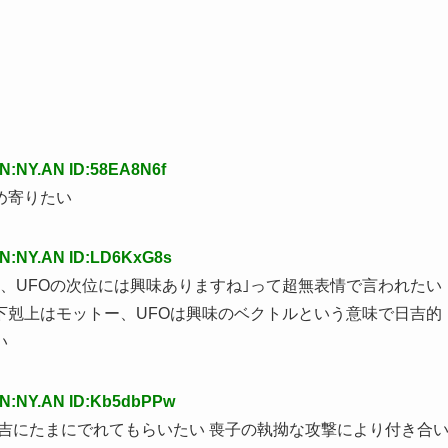
N:NY.AN ID:58EA8N6f
め寄りたい
AN:NY.AN ID:LD6KxG8s
、UFOの次位には興味ありますね｣って超無表情で言われたい 
下剋上はモットー、UFOは興味のベクトルという意味で日吉的
い
AN:NY.AN ID:Kb5dbPPw
る日吉にたまにでれてもらいたい 喪子の執拗な攻撃により付き合