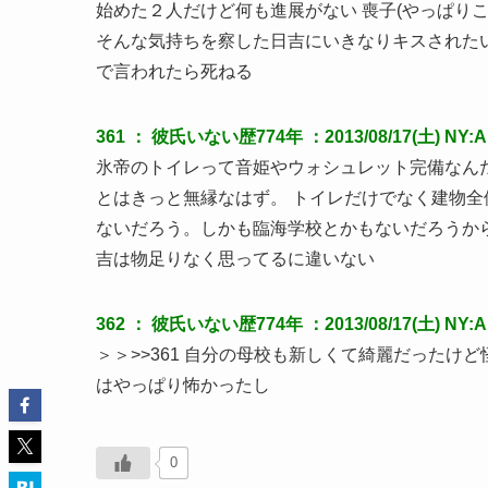
始めた２人だけど何も進展がない 喪子(やっぱり
そんな気持ちを察した日吉にいきなりキスされた
で言われたら死ねる
361 ：
彼氏いない歴774年
：2013/08/17(土) NY:A
氷帝のトイレって音姫やウォシュレット完備なん
とはきっと無縁なはず。 トイレだけでなく建物
ないだろう。しかも臨海学校とかもないだろうか
吉は物足りなく思ってるに違いない
362 ：
彼氏いない歴774年
：2013/08/17(土) NY:A
＞＞>>361 自分の母校も新しくて綺麗だったけ
はやっぱり怖かったし
0