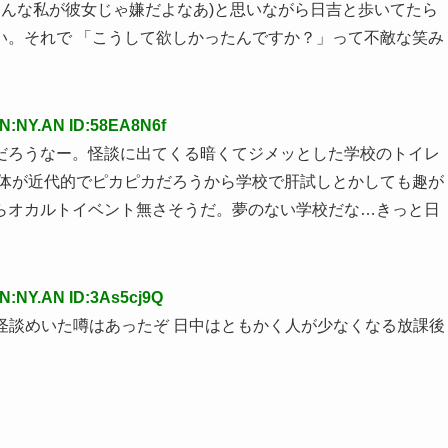
こんな私が彼女じゃ嫌だよなあ)と思いながら日吉と歩いてたら 
い。それで 「こうして欲しかったんですか？」って不敵な笑み
N:NY.AN ID:58EA8N6f
だろうなー。怪談に出てくる暗くてジメッとした学校のトイレ
全体が近代的でピカピカだろうから学校で肝試しとかしても趣が
らオカルトイベント無さそうだ。夢のない学校だな…きっと日
N:NY.AN ID:3As5cj9Q
ど怪談めいた噂はあったぞ 日中はともかく人が少なくなる放課後