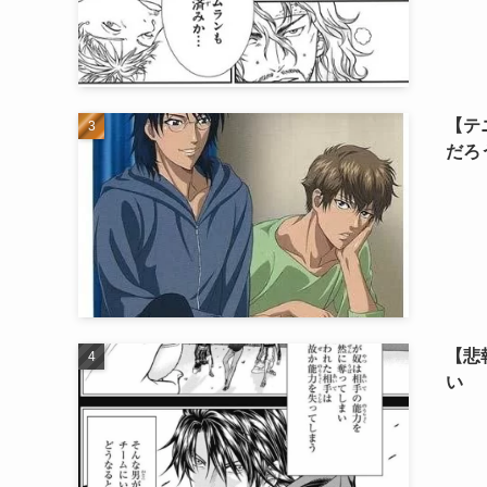
【テ
だろ
【悲
い