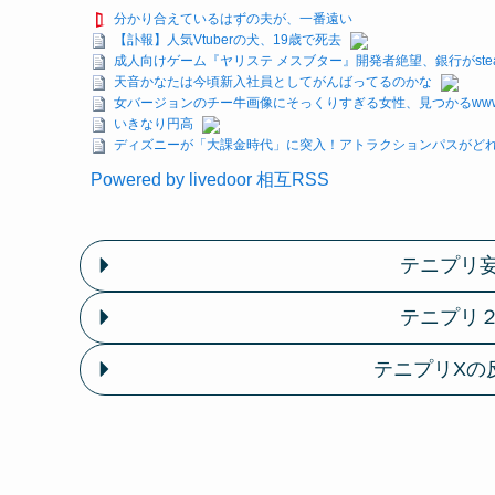
分かり合えているはずの夫が、一番遠い
【訃報】人気Vtuberの犬、19歳で死去
成人向けゲーム『ヤリステ メスブター』開発者絶望、銀行がst
天音かなたは今頃新入社員としてがんばってるのかな
女バージョンのチー牛画像にそっくりすぎる女性、見つかるww
いきなり円高
ディズニーが「大課金時代」に突入！アトラクションパスがどれ
Powered by livedoor 相互RSS
テニプリ
テニプリ
テニプリXの