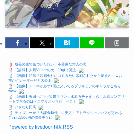
成長の先で気づいた想い、不器用な大人の恋
【訃報】人気Vtuberの犬、19歳で死去
【画像】絵師「印刷会社にゴミみたい印刷されたから晒すわ」→お
前がクレーマーだと大炎上
【画像】チー牛が必ず1回はヌいてるプリキュアのキャラがこちら
www
【画像】兎田ぺこら×宝鐘マリン：水着ガチャきｔら！水着コンプリ
ートできるのはぺこマリどっちだ！ぺこ！
いきなり円高
ディズニーが「大課金時代」に突入！アトラクションパスがどれも
これも1500円の課金チケに
Powered by livedoor 相互RSS