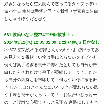
好きになったら空気読んで黙ってるタイプっぽい
気がする 幸村は手塚と同じく我慢せず素直に告白
しちゃうほうだと思う
681
彼氏いない歴774年＠転載禁止：
2014/03/12(水) 12:35:32.09 ID:zlR4ewjS
日付なし
>>672 空気読める跡部さんかわいいよ 跡部ってあ
あ見えて１番欲しい物は手に入らないタイプかも 
例えば奥手過ぎる喪子に惚れたとしても自分が告
白したらそれだけで喪子が萎縮してしまう。だか
ら自分の気持ちを封印して、何もない様に振る舞
う しかし自分とそんなにスペックが変わらない鳳
や手塚と喪子がくっついて「…お似合いじゃねー
の」と複雑な心境でそっと見守る 進路にしても本