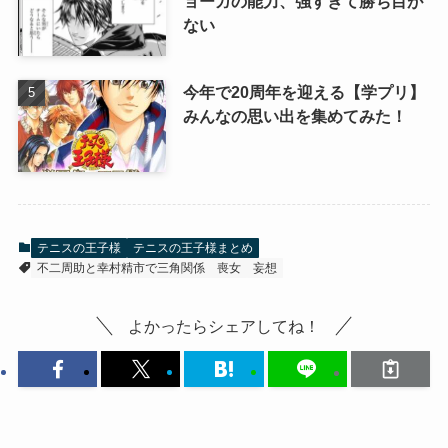
ョーガの能力、強すぎて勝ち目が
ない
今年で20周年を迎える【学プリ】
みんなの思い出を集めてみた！
テニスの王子様
テニスの王子様まとめ
不二周助と幸村精市で三角関係
喪女
妄想
よかったらシェアしてね！