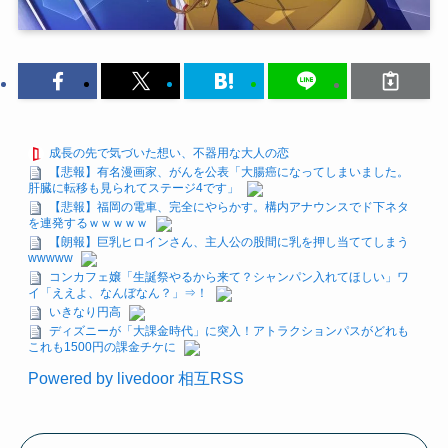
成長の先で気づいた想い、不器用な大人の恋
【悲報】有名漫画家、がんを公表「大腸癌になってしまいました。
肝臓に転移も見られてステージ4です」
【悲報】福岡の電車、完全にやらかす。構内アナウンスでド下ネタ
を連発するｗｗｗｗｗ
【朗報】巨乳ヒロインさん、主人公の股間に乳を押し当ててしまう
wwwww
コンカフェ嬢「生誕祭やるから来て？シャンパン入れてほしい」ワ
イ「ええよ、なんぼなん？」⇒！
いきなり円高
ディズニーが「大課金時代」に突入！アトラクションパスがどれも
これも1500円の課金チケに
Powered by livedoor 相互RSS