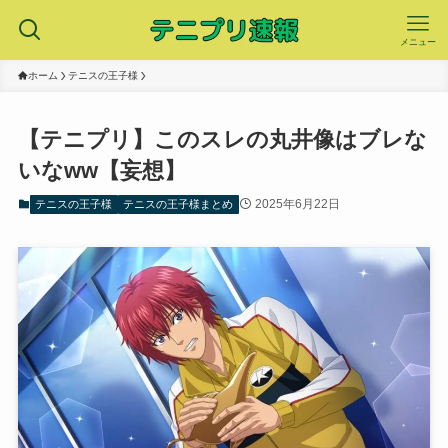
メニュー
ホーム
テニスの王子様
【テニプリ】このスレの丸井像はブレな
いなww【妄想】
2025年6月22日
テニスの王子様
テニスの王子様まとめ