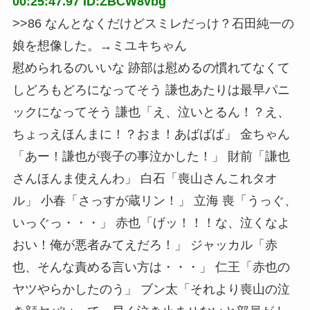
00:25:47.97 ID:ZBCW8vbg
>>86 なんとなくだけどスミレだっけ？石田純一の
娘を想像した。→ミユキちゃん
慰められるのいいな 跡部は慰めるの慣れてなくて
しどろもどろになってそう 謙也あたりは最早パニ
ックになってそう 謙也「え、泣いとるん！？え、
ちょっえほんまに！？おま！あばばば」 金ちゃん
「あー！謙也が喪子の事泣かした！」 財前「謙也
さんほんま使えんわ」 白石「喪山さんこれタオ
ル」 小春「さっすが蔵リン！」 立海 喪「うっぐ、
いっぐっ・・・」 赤也「げッ！！！な、泣くなよ
おい！俺が悪者みてえだろ！」 ジャッカル「赤
也、そんな責める言い方は・・・」 仁王「赤也の
ヤツやらかしたのう」 ブン太「それより喪山の泣