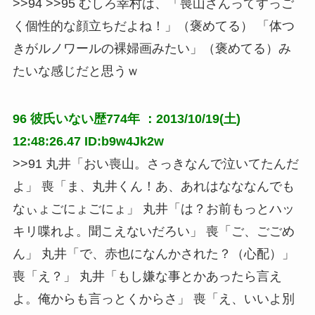
>>94 >>95 むしろ幸村は、「喪山さんってすっご
く個性的な顔立ちだよね！」（褒めてる） 「体つ
きがルノワールの裸婦画みたい」（褒めてる）み
たいな感じだと思うｗ
96
彼氏いない歴774年
：2013/10/19(土)
12:48:26.47 ID:b9w4Jk2w
>>91 丸井「おい喪山。さっきなんで泣いてたんだ
よ」 喪「ま、丸井くん！あ、あれはなななんでも
なぃょごにょごにょ」 丸井「は？お前もっとハッ
キリ喋れよ。聞こえないだろい」 喪「ご、ごごめ
ん」 丸井「で、赤也になんかされた？（心配）」 
喪「え？」 丸井「もし嫌な事とかあったら言え
よ。俺からも言っとくからさ」 喪「え、いいよ別