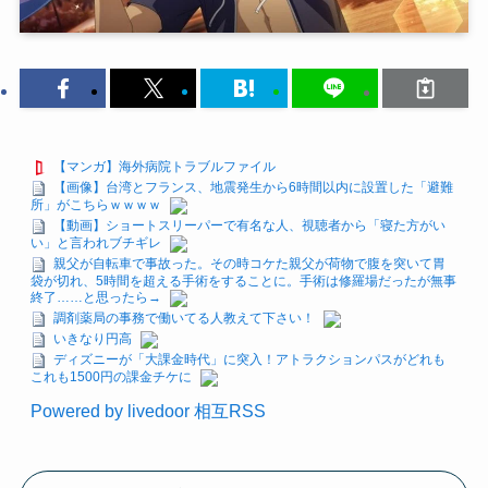
【マンガ】海外病院トラブルファイル
【画像】台湾とフランス、地震発生から6時間以内に設置した「避難
所」がこちらｗｗｗｗ
【動画】ショートスリーパーで有名な人、視聴者から「寝た方がい
い」と言われブチギレ
親父が自転車で事故った。その時コケた親父が荷物で腹を突いて胃
袋が切れ、5時間を超える手術をすることに。手術は修羅場だったが無事
終了……と思ったら→
調剤薬局の事務で働いてる人教えて下さい！
いきなり円高
ディズニーが「大課金時代」に突入！アトラクションパスがどれも
これも1500円の課金チケに
Powered by livedoor 相互RSS