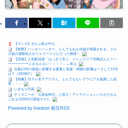
【マンガ】ぜんぶ私が中心
【衝撃】ハンターハンター、とんでもねえ伏線が発掘される。クル
タ族の虐殺犯人がツェリードニヒだった模様！
【悲報】人気配信者「はっきり言う、ジャングリア沖縄ほんとーー
ーーーーーーにおもんない！！！！」→炎上
台風13号の進路に影響する要素と直接・間接の影響は？そして15号
は？（260807）
【画像】日テレ女子アナさん、とんでもないグラビアを披露した結
果・・・
いきなり円高
ディズニーが「大課金時代」に突入！アトラクションパスがどれも
これも1500円の課金チケに
Powered by livedoor 相互RSS