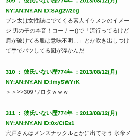
309 ：
彼氏いない歴774年
：2013/08/12(月)
NY:AN:NY.AN ID:SAg2wzeg
ブン太は女性誌にでてくる素人イケメンのイメー
ジ 男の子の本音！コーナー()で「流行ってるけど
肩が破けてる服は意味不明…」とか吹き出しつけ
て手でバツしてる図が浮かんだ
310 ：
彼氏いない歴774年
：2013/08/12(月)
NY:AN:NY.AN ID:lmySWYrK
＞＞>>309 ワロタｗｗｗ
311 ：
彼氏いない歴774年
：2013/08/12(月)
NY:AN:NY.AN ID:0x/CiEs1
宍戸さんはメンズナックルとかに出てそう 氷帝メ