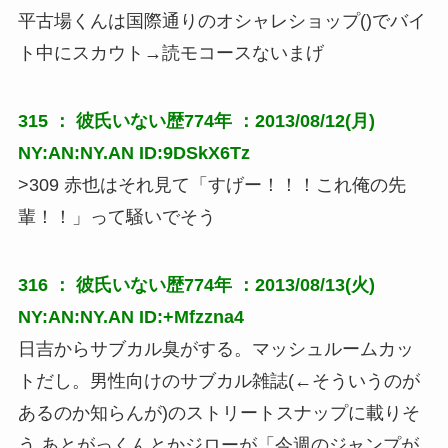
平古場くんは国際通りのオシャレショップ()でバイ
ト中にスカウト→読モコースないまげ
315 ：
彼氏いない歴774年
：2013/08/12(月)
NY:AN:NY.AN ID:9DSkX6Tz
>309 赤也はそれ見て「すげー！！！これ俺の先
輩！！」って騒いでそう
316 ：
彼氏いない歴774年
：2013/08/13(火)
NY:AN:NY.AN ID:+Mfzzna4
日吉からサブカル臭がする。マッシュルームカッ
トだし。男性向けのサブカル雑誌(←そういうのが
あるのか知らんが)のストリートスナップに載りそ
う あとがっくんとかジローが「今週のジャンプが