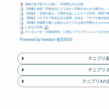
成長の先で気づいた想い、不器用な大人の恋
【画像】絵師「印刷会社にゴミみたい印刷されたから晒すわ」
【悲報】「太鼓の達人」で発作を起こしたチーズ牛丼、SNSで
【朗報】プチプチで有名な川上産業、社名を「プチプチ株式会社
【画像】沖縄県で働くお姉さんのリアルな姿が判明ｗｗｗｗｗ
いきなり円高
ディズニーが「大課金時代」に突入！アトラクションパスがどれ
Powered by livedoor 相互RSS
テニプリ
テニプリ
テニプリXの