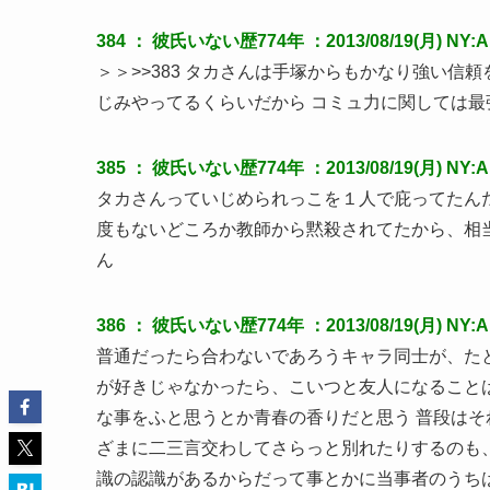
384 ：
彼氏いない歴774年
：2013/08/19(月) NY:A
＞＞>>383 タカさんは手塚からもかなり強い信
じみやってるくらいだから コミュ力に関しては
385 ：
彼氏いない歴774年
：2013/08/19(月) NY:
タカさんっていじめられっこを１人で庇ってたん
度もないどころか教師から黙殺されてたから、相
ん
386 ：
彼氏いない歴774年
：2013/08/19(月) NY:A
普通だったら合わないであろうキャラ同士が、たと
が好きじゃなかったら、こいつと友人になること
な事をふと思うとか青春の香りだと思う 普段は
ざまに二三言交わしてさらっと別れたりするのも
識の認識があるからだって事とかに当事者のうち