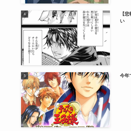
【悲
い
今年