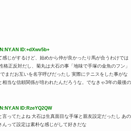
AN:NY.AN ID:+dXwv5b+
て感じがするけど、始めから仲が良かったり馬が合うわけでは
て性格正反対だし、菊丸は大石の事「地味で手塚の金魚のフン」
でまだお互いを名字呼びだったし 実際にテニスをした事がな
と相当な信頼関係が培われたんだろうな。でなきゃ3年の最後
AN:NY.AN ID:RzeYQ2QW
言ってたよね 大石は生真面目な手塚と親友設定だったし あの
さんって設定は素朴な感じがして好きだな