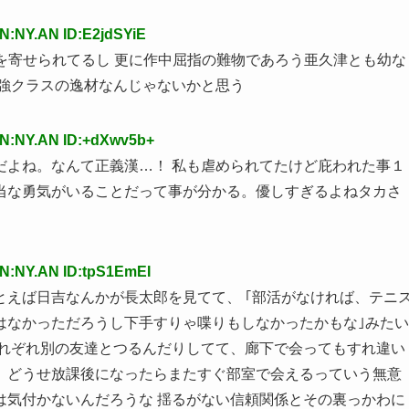
N:NY.AN ID:E2jdSYiE
頼を寄せられてるし 更に作中屈指の難物であろう亜久津とも幼な
最強クラスの逸材なんじゃないかと思う
AN:NY.AN ID:+dXwv5b+
だよね。なんて正義漢…！ 私も虐められてたけど庇われた事１
当な勇気がいることだって事が分かる。優しすぎるよねタカさ
N:NY.AN ID:tpS1EmEI
えば日吉なんかが長太郎を見てて、 ｢部活がなければ、テニ
はなかっただろうし下手すりゃ喋りもしなかったかもな｣みたい
それぞれ別の友達とつるんだりしてて、廊下で会ってもすれ違い
、どうせ放課後になったらまたすぐ部室で会えるっていう無意
は気付かないんだろうな 揺るがない信頼関係とその裏っかわに