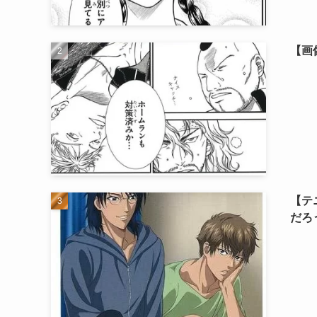
【画
【テ
だろ