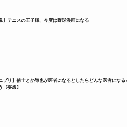
像】テニスの王子様、今度は野球漫画になる
ニプリ】侑士とか謙也が医者になるとしたらどんな医者になる
う【妄想】