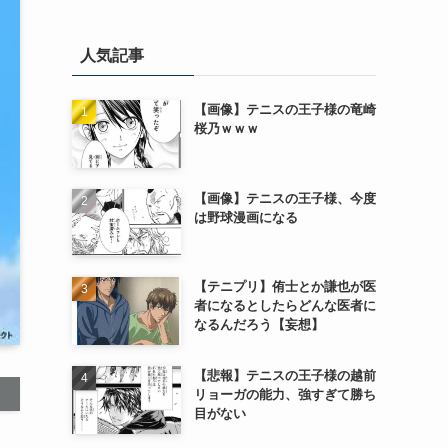
人気記事
【画像】テニスの王子様の竜崎
桜乃ｗｗｗ
【画像】テニスの王子様、今度
は野球漫画になる
【テニプリ】侑士とか謙也が医
者になるとしたらどんな医者に
なるんだろう【妄想】
【悲報】テニスの王子様の越前
リョーガの能力、強すぎて勝ち
目がない