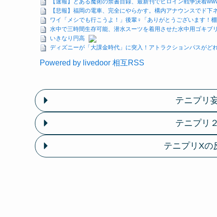
【速報】とある魔術の禁書目録、最新刊でヒロイン戦争決着wwww
【悲報】福岡の電車、完全にやらかす。構内アナウンスでド下
ワイ「メシでも行こうよ！」後輩♀「ありがとうございます！
水中で三時間生存可能、潜水スーツを着用させた水中用ゴキブ
いきなり円高
ディズニーが「大課金時代」に突入！アトラクションパスがどれ
Powered by livedoor 相互RSS
テニプリ
テニプリ
テニプリXの