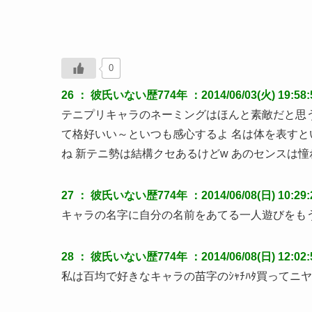
0
26 ：
彼氏いない歴774年
：2014/06/03(火) 19:58:
テニプリキャラのネーミングはほんと素敵だと思
て格好いい～といつも感心するよ 名は体を表す
ね 新テニ勢は結構クセあるけどw あのセンスは憧
27 ：
彼氏いない歴774年
：2014/06/08(日) 10:29:
キャラの名字に自分の名前をあてる一人遊びをも
28 ：
彼氏いない歴774年
：2014/06/08(日) 12:02:
私は百均で好きなキャラの苗字のｼｬﾁﾊﾀ買ってニ