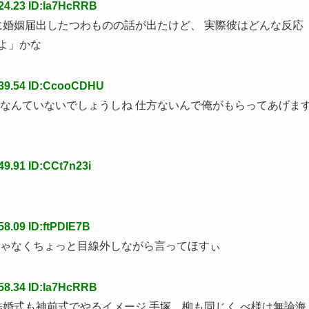
24.23 ID:Ia7HcRRB
吉に婚姻届出したつわものの話が出たけど、 実際彼はどんな反応
よ」かな
:39.54 ID:CcooCDHU
好きなんていないでしょうしね 仕方ないんで俺がもらってあげま
49.91 ID:CCt7n23i
58.09 ID:ftPDIE7B
じゃなくちょっと目線外しながら言ってほすぃ
58.34 ID:Ia7HcRRB
は結婚式も神前式でやるイメージ 手塚、柳も同じく べ様は無論海