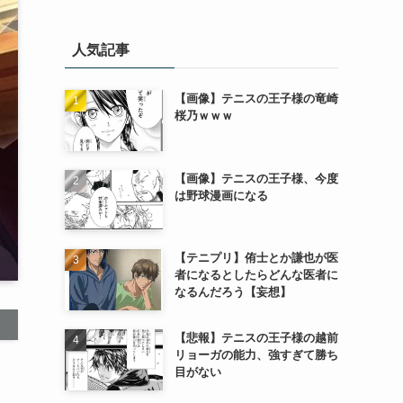
人気記事
【画像】テニスの王子様の竜崎
桜乃ｗｗｗ
【画像】テニスの王子様、今度
は野球漫画になる
【テニプリ】侑士とか謙也が医
者になるとしたらどんな医者に
なるんだろう【妄想】
【悲報】テニスの王子様の越前
リョーガの能力、強すぎて勝ち
目がない