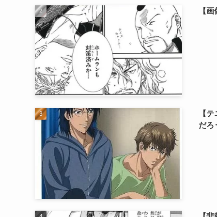
【画
【テ
だろ
【悲