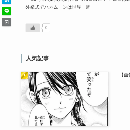
外挙式でハネムーンは世界一周
0
人気記事
【画