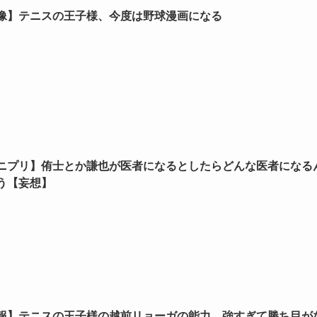
像】テニスの王子様、今度は野球漫画になる
ニプリ】侑士とか謙也が医者になるとしたらどんな医者になる
う【妄想】
報】テニスの王子様の越前リョーガの能力、強すぎて勝ち目が