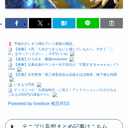
平穏が少しずつ壊れていく家族の物語。
【画像】Ｘ民「人生がつまらないと感じている人へ。今すぐ『こ
れ』をやってください。」6.9万いいね
【速報】ひろゆき、離婚wwwwww
【画像】元暴走族のヤンキー女子高生が「可愛すぎるｗｗｗｗ」ﾊﾟｼ
ｬ!!⇒
【悲報】古市憲寿「第三者委員会は反論をほぼ無視」橋下徹も同調
いきなり円高
ディズニーが「大課金時代」に突入！アトラクションパスがどれも
これも1500円の課金チケに
Powered by livedoor 相互RSS
テニプリ妄想まとめ記事はこちら