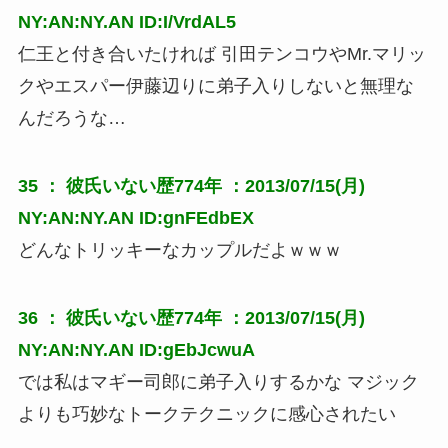
NY:AN:NY.AN ID:I/VrdAL5
仁王と付き合いたければ 引田テンコウやMr.マリッ
クやエスパー伊藤辺りに弟子入りしないと無理な
んだろうな…
35 ：
彼氏いない歴774年
：2013/07/15(月)
NY:AN:NY.AN ID:gnFEdbEX
どんなトリッキーなカップルだよｗｗｗ
36 ：
彼氏いない歴774年
：2013/07/15(月)
NY:AN:NY.AN ID:gEbJcwuA
では私はマギー司郎に弟子入りするかな マジック
よりも巧妙なトークテクニックに感心されたい