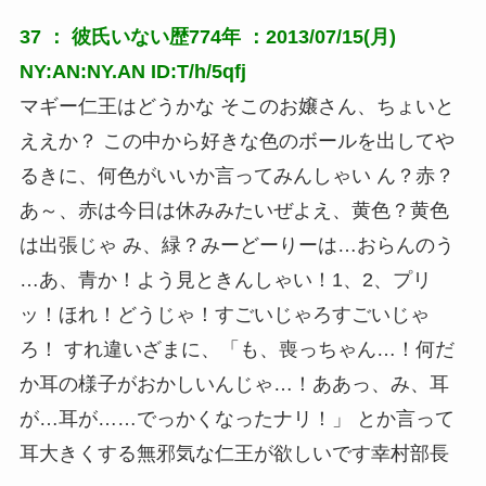
37 ：
彼氏いない歴774年
：2013/07/15(月)
NY:AN:NY.AN ID:T/h/5qfj
マギー仁王はどうかな そこのお嬢さん、ちょいと
ええか？ この中から好きな色のボールを出してや
るきに、何色がいいか言ってみんしゃい ん？赤？
あ～、赤は今日は休みみたいぜよえ、黄色？黄色
は出張じゃ み、緑？みーどーりーは…おらんのう 
…あ、青か！よう見ときんしゃい！1、2、プリ
ッ！ほれ！どうじゃ！すごいじゃろすごいじゃ
ろ！ すれ違いざまに、「も、喪っちゃん…！何だ
か耳の様子がおかしいんじゃ…！ああっ、み、耳
が…耳が……でっかくなったナリ！」 とか言って
耳大きくする無邪気な仁王が欲しいです幸村部長