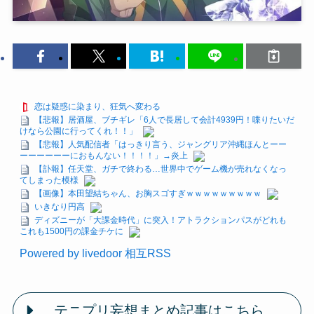
恋は疑惑に染まり、狂気へ変わる
【悲報】居酒屋、ブチギレ「6人で長居して会計4939円！喋りたいだ
けなら公園に行ってくれ！！」
【悲報】人気配信者「はっきり言う、ジャングリア沖縄ほんとーー
ーーーーーーにおもんない！！！！」→炎上
【訃報】任天堂、ガチで終わる…世界中でゲーム機が売れなくなっ
てしまった模様
【画像】本田望結ちゃん、お胸スゴすぎｗｗｗｗｗｗｗｗｗ
いきなり円高
ディズニーが「大課金時代」に突入！アトラクションパスがどれも
これも1500円の課金チケに
Powered by livedoor 相互RSS
テニプリ妄想まとめ記事はこちら