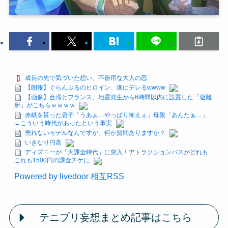
成長の先で気づいた想い、不器用な大人の恋
【朗報】ぐらんぶるのヒロイン、遂にデレるwwww
【画像】台湾とフランス、地震発生から6時間以内に設置した「避難
所」がこちらｗｗｗｗ
赤紙を貰った息子「うあぁ…やっぱり怖えぇ」母親「あんたぁ…」
←こういう時代があったという事実
売れないモデルなんですが、何か質問ありますか？
いきなり円高
ディズニーが「大課金時代」に突入！アトラクションパスがどれも
これも1500円の課金チケに
Powered by livedoor 相互RSS
テニプリ妄想まとめ記事はこちら