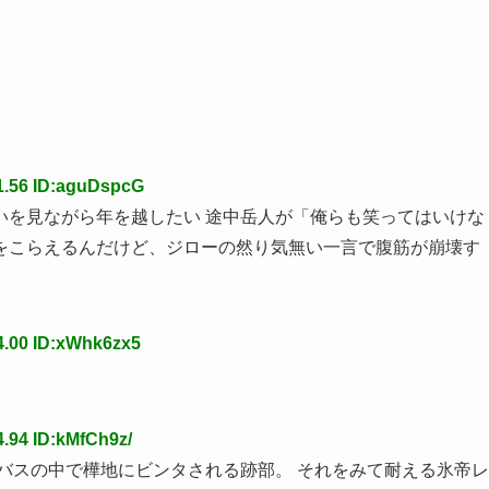
1.56 ID:aguDspcG
いを見ながら年を越したい 途中岳人が「俺らも笑ってはいけな
をこらえるんだけど、ジローの然り気無い一言で腹筋が崩壊す
4.00 ID:xWhk6zx5
.94 ID:kMfCh9z/
バスの中で樺地にビンタされる跡部。 それをみて耐える氷帝レ