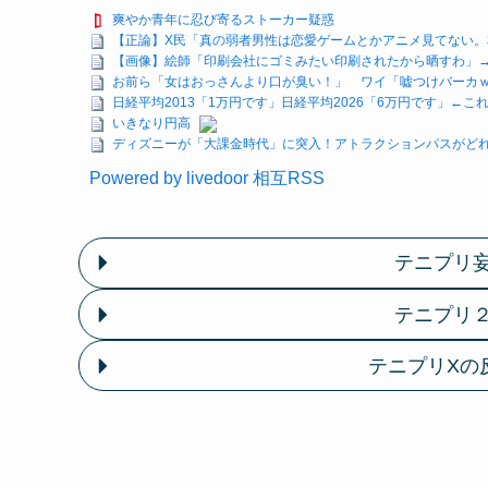
爽やか青年に忍び寄るストーカー疑惑
【正論】X民「真の弱者男性は恋愛ゲームとかアニメ見てない。本当
【画像】絵師「印刷会社にゴミみたい印刷されたから晒すわ」
お前ら「女はおっさんより口が臭い！」 ワイ「嘘つけバーカ
日経平均2013「1万円です」日経平均2026「6万円です」←
いきなり円高
ディズニーが「大課金時代」に突入！アトラクションパスがどれ
Powered by livedoor 相互RSS
テニプリ
テニプリ
テニプリXの