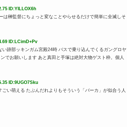
2.75 ID:YILLOX6h
バーは榊監督にちょっと変なことやらせるだけで簡単に全滅しそ
4.69 ID:LCimD+Pv
い跡部ッキンガム宮殿24時 バスで乗り込んでくるガングロヤ
ンでお願いします あと真田と手塚は絶対大物ゲスト枠。個人
5.35 ID:9UGO7Sku
すごい萌える たぶんだれよりもそういう「バーカ」が似合う人