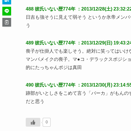
488
彼氏いない歴774年
：2013/12/28(土) 23:32:2
日吉も強そうに見えて弱そう というか氷帝メン
う
489
彼氏いない歴774年
：2013/12/29(日) 19:43:2
喪子が仕掛人でも楽しそう。絶対に笑ってはいけな
マンバメイクの喪子。マ●コ・デラックスポジショ
的にたっちゃんポジは真田
490
彼氏いない歴774年
：2013/12/30(月) 23:14:5
跡部がいとしさをこめて言う「バーカ」がもんの
だと思う
0