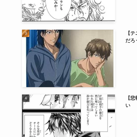
【テ
だろ
【悲
い