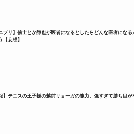
ニプリ】侑士とか謙也が医者になるとしたらどんな医者になる
う【妄想】
報】テニスの王子様の越前リョーガの能力、強すぎて勝ち目が