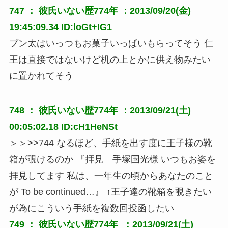
747 ：
彼氏いない歴774年
：2013/09/20(金)
19:45:09.34 ID:loGt+IG1
ブン太はいっつもお菓子いっぱいもらってそう 仁
王は直接ではないけど机の上とかに供え物みたい
に置かれてそう
748 ：
彼氏いない歴774年
：2013/09/21(土)
00:05:02.18 ID:cH1HeNSt
＞＞>>744 なるほど、手紙を出す度に王子様の靴
箱が覗けるのか 『拝見　手塚国光様 いつもお姿を
拝見してます 私は、一年生の頃からあなたのこと
が To be continued…』 ↑王子達の靴箱を覗きたい
が為にこういう手紙を複数回投函したい
749 ：
彼氏いない歴774年
 ：2013/09/21(土) 