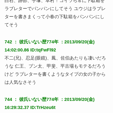
白石、跡部、手塚、幸村 ↑ コイツら常に下駄箱を
ラブレターでパンパンにしてそう ユウジはラブレ
ターを書きまくって小春の下駄箱をパンパンにし
てそう
742 ：
彼氏いない歴774年
：2013/09/20(金)
14:02:00.86 ID:tqFwFl92
不二(兄)、忍足(眼鏡)、鳳、佐伯あたりも凄いだろ
うな 仁王、ブン太、甲斐、平古場もモテるだろう
けど ラブレターを書くようなタイプの女の子から
は人気なさそう
744 ：
彼氏いない歴774年
：2013/09/20(金)
16:29:32.37 ID:TrHzeu6t