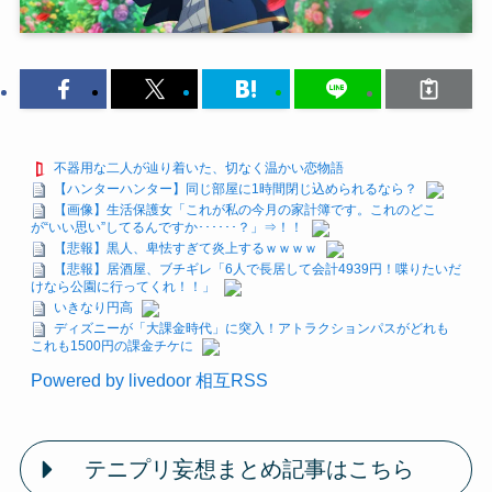
不器用な二人が辿り着いた、切なく温かい恋物語
【ハンターハンター】同じ部屋に1時間閉じ込められるなら？
【画像】生活保護女「これが私の今月の家計簿です。これのどこ
が“いい思い”してるんですか･･････？」⇒！！
【悲報】黒人、卑怯すぎて炎上するｗｗｗｗ
【悲報】居酒屋、ブチギレ「6人で長居して会計4939円！喋りたいだ
けなら公園に行ってくれ！！」
いきなり円高
ディズニーが「大課金時代」に突入！アトラクションパスがどれも
これも1500円の課金チケに
Powered by livedoor 相互RSS
テニプリ妄想まとめ記事はこちら