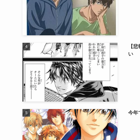
【悲
い
今年