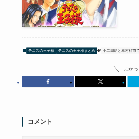
テニスの王子様
テニスの王子様まとめ
不二周助と幸村精市
よかっ
コメント