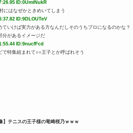
57:26.95 ID:0UmtNukR
幸村にはなぜかときめいてしまう
56:37.82 ID:9DLOUTeV
めていけば実力がある方なんだしそのうちプロになるのかな？ 
部分があるイメージだ
1:55.44 ID:9nucfFcd
ビで特集組まれて○○王子とか呼ばれそう
像】テニスの王子様の竜崎桜乃ｗｗｗ