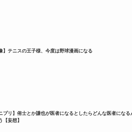
像】テニスの王子様、今度は野球漫画になる
ニプリ】侑士とか謙也が医者になるとしたらどんな医者になる
う【妄想】