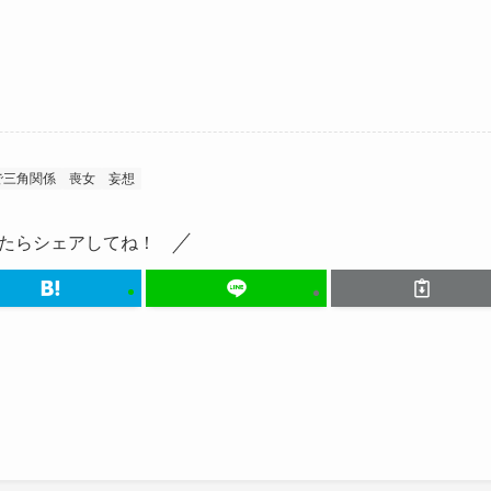
で三角関係
喪女
妄想
たらシェアしてね！