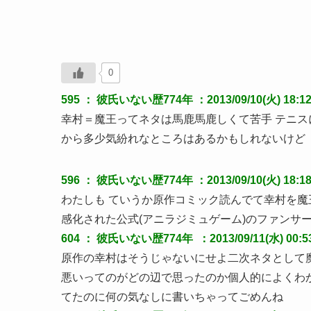
0
595 ：
彼氏いない歴774年
：2013/09/10(火) 18:1
幸村＝魔王ってネタは馬鹿馬鹿しくて苦手 テニス
から多少気紛れなところはあるかもしれないけど
596 ：
彼氏いない歴774年
：2013/09/10(火) 18:18
わたしも ていうか原作コミック読んでて幸村を魔
感化された公式(アニラジミュゲーム)のファンサ
604 ：
彼氏いない歴774年
 ：2013/09/11(水) 00:
原作の幸村はそうじゃないにせよ二次ネタとして
悪いってのがどの辺で思ったのか個人的によくわ
てたのに何の気なしに書いちゃってごめんね