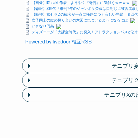
【画像】咲-saki-作者、ようやく『奇乳』に気付くｗｗｗｗ
【悲報】Z世代「求刑7年のジャンポケ斎藤は口封じに被害者殺
【阪神】京セラDの観客が一斉に帰路につく寂しい光景 ８回
女子同士の腹の探り合いの意図に気づけるようになるには
いきなり円高
ディズニーが「大課金時代」に突入！アトラクションパスがどれ
Powered by livedoor 相互RSS
テニプリ
テニプリ
テニプリXの