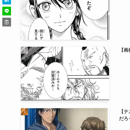
【画
【テ
だろ