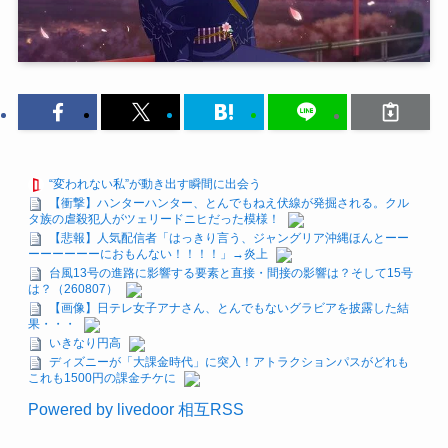
“変われない私”が動き出す瞬間に出会う
【衝撃】ハンターハンター、とんでもねえ伏線が発掘される。クル
タ族の虐殺犯人がツェリードニヒだった模様！
【悲報】人気配信者「はっきり言う、ジャングリア沖縄ほんとーー
ーーーーーーにおもんない！！！！」→炎上
台風13号の進路に影響する要素と直接・間接の影響は？そして15号
は？（260807）
【画像】日テレ女子アナさん、とんでもないグラビアを披露した結
果・・・
いきなり円高
ディズニーが「大課金時代」に突入！アトラクションパスがどれも
これも1500円の課金チケに
Powered by livedoor 相互RSS