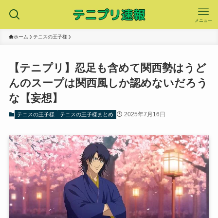
メニュー
ホーム
テニスの王子様
【テニプリ】忍足も含めて関西勢はうど
んのスープは関西風しか認めないだろう
な【妄想】
2025年7月16日
テニスの王子様
テニスの王子様まとめ