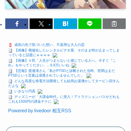
成長の先で気づいた想い、不器用な大人の恋
【画像】廃墟化したレンタルビデオ屋、そのまま時が止まってしま
っていると話題にｗｗｗｗ
【画像】Ｘ民「人生がつまらないと感じている人へ。今すぐ『こ
れ』をやってください。」6.9万いいね
【悲報】渡邊渚さん「私がPTSDと診断された当時、世間はまだ
PTSDという言葉は浸透されていませんでした」
どんな高度な発電方法開発しても結局お湯沸かしてタービン回すん
だよな
いきなり円高
ディズニーが「大課金時代」に突入！アトラクションパスがどれも
これも1500円の課金チケに
Powered by livedoor 相互RSS