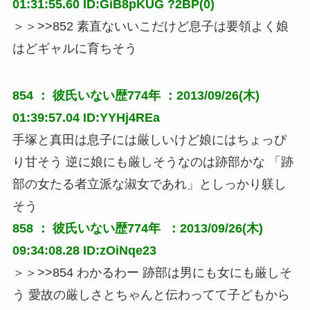
01:31:55.60 ID:GiB8pKUG ?2BP(0)
＞＞>>852 素直ないいこだけど息子は要領よく娘
はどギャルに育ちそう
854 ：
彼氏いない歴774年
：2013/09/26(木)
01:39:57.04 ID:YYHj4REa
手塚と真田は息子には厳しいけど娘にはちょっぴ
り甘そう 逆に娘にも厳しそうなのは跡部かな 「跡
部の女たる者立派な淑女であれ」としっかり躾し
そう
858 ：
彼氏いない歴774年
 ：2013/09/26(木) 
09:34:08.28 ID:zOiNqe23
＞＞>>854 わかるわー 跡部は男にも女にも厳しそ
う 愛故の厳しさとちゃんと伝わってて子どもから