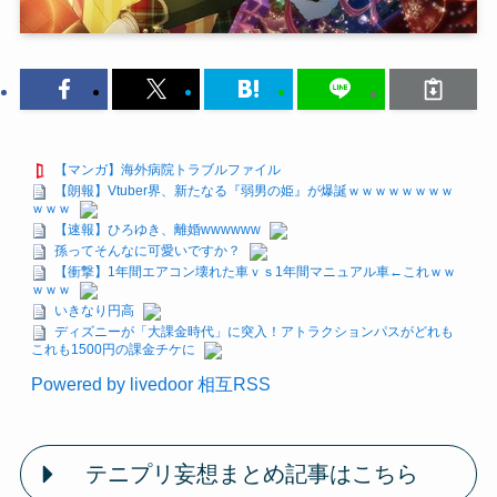
【マンガ】海外病院トラブルファイル
【朗報】Vtuber界、新たなる『弱男の姫』が爆誕ｗｗｗｗｗｗｗｗ
ｗｗｗ
【速報】ひろゆき、離婚wwwwww
孫ってそんなに可愛いですか？
【衝撃】1年間エアコン壊れた車ｖｓ1年間マニュアル車←これｗｗ
ｗｗｗ
いきなり円高
ディズニーが「大課金時代」に突入！アトラクションパスがどれも
これも1500円の課金チケに
Powered by livedoor 相互RSS
テニプリ妄想まとめ記事はこちら