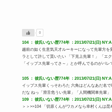
0
104 ：
彼氏いない歴774年
：2013/07/21(日) NY:
越前の如く生意気天才ルーキーになって先輩方を
ラとして許して貰いたい 「下克上先輩！」 「エ
「イップス先輩ってさ～」とか呼んでるのがバレ
105 ：
彼氏いない歴774年
：2013/07/21(日) NY:
イップス先輩くっそわろた 六角はどんなあだ名
だな ねっ「滑舌危うい先輩」「人間機関車先輩」
109 ：
彼氏いない歴774年
：2013/07/21(日) NY:A
＞＞>>104 「切原くんがワカメなら幸村くんは