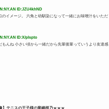
AN:NY.AN ID:JZU4khND
口のイメージ。 六角と幼馴染になって一緒にお味噌汁をいただ
N:NY.AN ID:X/plspto
びだもんね 小さい頃から一緒だから先輩後輩っていうより友達感
像】テニスの王子様の竜崎桜乃ｗｗｗ