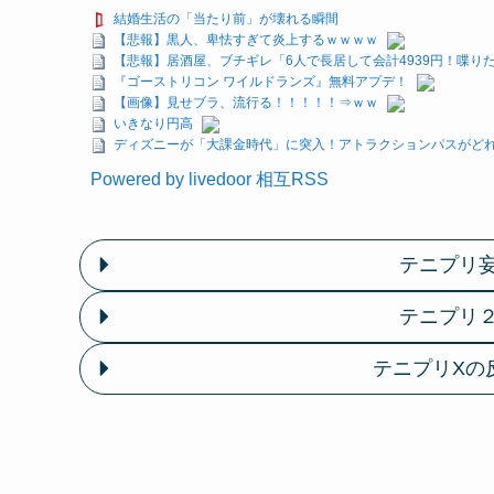
結婚生活の「当たり前」が壊れる瞬間
【悲報】黒人、卑怯すぎて炎上するｗｗｗｗ
【悲報】居酒屋、ブチギレ「6人で長居して会計4939円！喋り
『ゴーストリコン ワイルドランズ』無料アプデ！
【画像】見せブラ、流行る！！！！！⇒ｗｗ
いきなり円高
ディズニーが「大課金時代」に突入！アトラクションパスがどれ
Powered by livedoor 相互RSS
テニプリ
テニプリ
テニプリXの