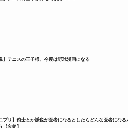
像】テニスの王子様、今度は野球漫画になる
ニプリ】侑士とか謙也が医者になるとしたらどんな医者になる
う【妄想】