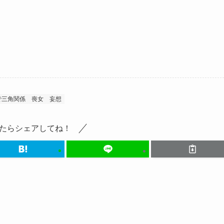
で三角関係
喪女
妄想
たらシェアしてね！