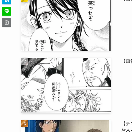
【画
【テ
だろ