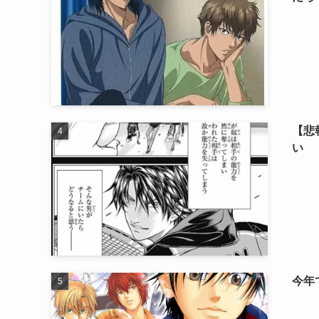
【悲
い
今年