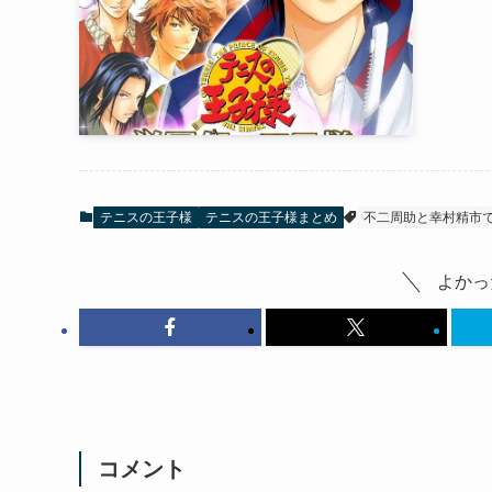
テニスの王子様
テニスの王子様まとめ
不二周助と幸村精市
よかっ
コメント