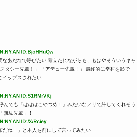
AN:NY.AN ID:BjoHHuQw
変なあだなで呼びたい 苛立たれながらも、もはやそういうキャ
クスタシー先輩！」 「アデュー先輩！」 最終的に幸村を影で
てイップスされたい
AN:NY.AN ID:S1RMrVKj
で呼んでも「はははこやつめ！」みたいなノリで許してくれそう
「無駄先輩」！
N:NY.AN ID:/X/Rciey
昆布だね！」と本人を前にして言ってみたい