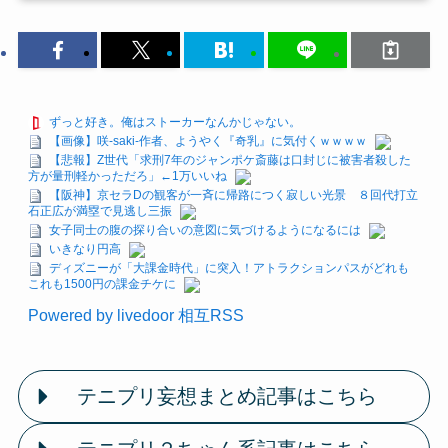
ずっと好き。俺はストーカーなんかじゃない。
【画像】咲-saki-作者、ようやく『奇乳』に気付くｗｗｗｗ
【悲報】Z世代「求刑7年のジャンポケ斎藤は口封じに被害者殺した
方が量刑軽かっただろ」←1万いいね
【阪神】京セラDの観客が一斉に帰路につく寂しい光景 ８回代打立
石正広が満塁で見逃し三振
女子同士の腹の探り合いの意図に気づけるようになるには
いきなり円高
ディズニーが「大課金時代」に突入！アトラクションパスがどれも
これも1500円の課金チケに
Powered by livedoor 相互RSS
テニプリ妄想まとめ記事はこちら