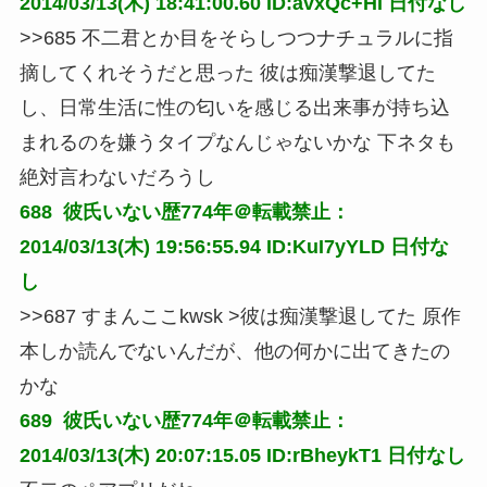
2014/03/13(木) 18:41:00.60 ID:avxQc+HI
日付なし
>>685 不二君とか目をそらしつつナチュラルに指
摘してくれそうだと思った 彼は痴漢撃退してた
し、日常生活に性の匂いを感じる出来事が持ち込
まれるのを嫌うタイプなんじゃないかな 下ネタも
絶対言わないだろうし
688 
彼氏いない歴774年＠転載禁止：
2014/03/13(木) 19:56:55.94 ID:KuI7yYLD
日付な
し
>>687 すまんここkwsk >彼は痴漢撃退してた 原作
本しか読んでないんだが、他の何かに出てきたの
かな
689 
彼氏いない歴774年＠転載禁止：
2014/03/13(木) 20:07:15.05 ID:rBheykT1
日付なし