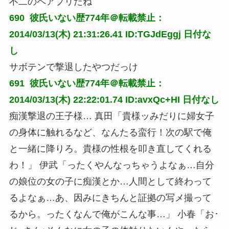
不二のペアプリだね
690 
彼氏いない歴774年＠転載禁止：
2014/03/13(木) 21:31:26.41 ID:TGJdEggj
日付な
し
サボテンで撃退したやつだっけ
691 
彼氏いない歴774年＠転載禁止：
2014/03/13(木) 22:22:01.74 ID:avxQc+HI
日付なし
痴漢撃退の王子様… 真田「貴様ッみだりに婦女子
の身体に触れるなど、なんたる蛮行！次の駅で俺
と一緒に降りろ。貴様の性根を叩き直してくれる
わ！」 伊武「ったくやんなっちゃうよなぁ…自分
の娘位の女の子に痴漢とか…人間として終わって
るよなぁ…あ、因みにきちんと証拠の写メ撮って
るから。ったくなんで俺がこんな事…」 小春「お･