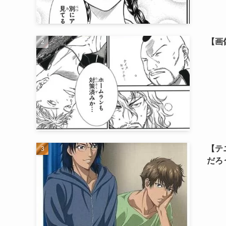
【画
【テ
だろ