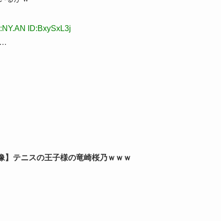
:NY.AN ID:BxySxL3j
…
像】テニスの王子様の竜崎桜乃ｗｗｗ