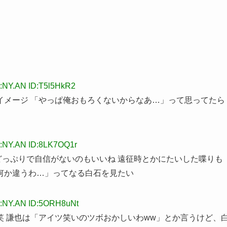
:NY.AN ID:T5l5HkR2
イメージ 「やっぱ俺おもろくないからなあ…」って思ってたら
:NY.AN ID:8LK7OQ1r
観どっぷりで自信がないのもいいね 遠征時とかにたいした喋りも
何か違うわ…」ってなる白石を見たい
:NY.AN ID:5ORH8uNt
 謙也は「アイツ笑いのツボおかしいわww」とか言うけど、