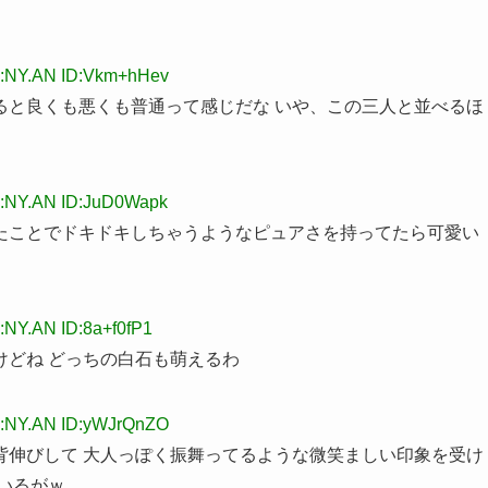
:NY.AN ID:Vkm+hHev
ると良くも悪くも普通って感じだな いや、この三人と並べるほ
:NY.AN ID:JuD0Wapk
たことでドキドキしちゃうようなピュアさを持ってたら可愛い
NY.AN ID:8a+f0fP1
けどね どっちの白石も萌えるわ
:NY.AN ID:yWJrQnZO
背伸びして 大人っぽく振舞ってるような微笑ましい印象を受け
いるがｗ