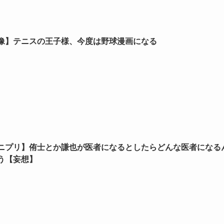
像】テニスの王子様、今度は野球漫画になる
ニプリ】侑士とか謙也が医者になるとしたらどんな医者になる
う【妄想】