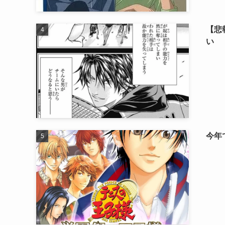
【悲
い
今年