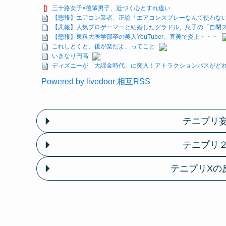
三十路女子×後輩男子、近づく心とすれ違い
【悲報】エアコン業者、正論「エアコンスプレーなんて使わない方
【悲報】人気プロゲーマーと結婚したグラドル、息子の「自閉
【悲報】東科大医学部卒の美人YouTuber、直美で炎上・・・
これしとくと、後が楽だよ、ってこと
いきなり円高
ディズニーが「大課金時代」に突入！アトラクションパスがどれ
Powered by livedoor 相互RSS
テニプリ
テニプリ
テニプリXの