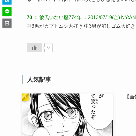
70 ：
彼氏いない歴774年
：2013/07/19(金) NY:AN
中3男がカブトムシ大好き 中3男が消しゴム大好き
0
人気記事
【画