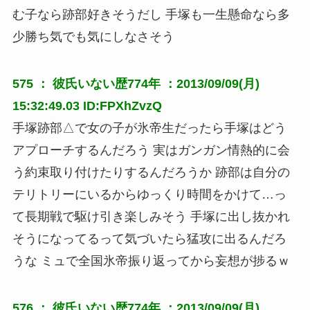
む子なら跡部好きそうだし 手塚も一生懸命なら多
少勝ち気でも気にしなさそう
575 ：
彼氏いない歴774年
：2013/09/09(月)
15:32:49.03 ID:FPXhZvzQ
手塚跡部△で女の子が氷帝生だったら手塚はどう
アプローチするんだろう 実はガンガン情熱的に会
う約束取り付けたりするんだろうか 跡部は自分の
テリトリーにいるからゆっくり時間をかけて…っ
て長期戦で駆け引き楽しみそう 手塚に出し抜かれ
そうになってるって気づいたら猛攻に出るんだろ
うな ミュで全国氷帝振り返ってから妄想が捗るｗ
576 ：
彼氏いない歴774年
：2013/09/09(月)