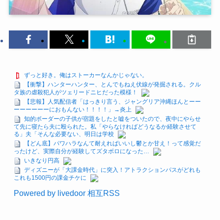
ずっと好き。俺はストーカーなんかじゃない。
【衝撃】ハンターハンター、とんでもねえ伏線が発掘される。クル
タ族の虐殺犯人がツェリードニヒだった模様！
【悲報】人気配信者「はっきり言う、ジャングリア沖縄ほんとーー
ーーーーーーにおもんない！！！！」→炎上
知的ボーダーの子供が宿題をしたと嘘をついたので、夜中にやらせ
て先に寝たら夫に殴られた。私「やらなければどうなるか経験させて
る」夫「そんな必要ない、明日は学校
【どん底】パワハラなんて耐えればいいし鬱とか甘え！って感覚だ
ったけど、実際自分が経験してズタボロになった…
いきなり円高
ディズニーが「大課金時代」に突入！アトラクションパスがどれも
これも1500円の課金チケに
Powered by livedoor 相互RSS