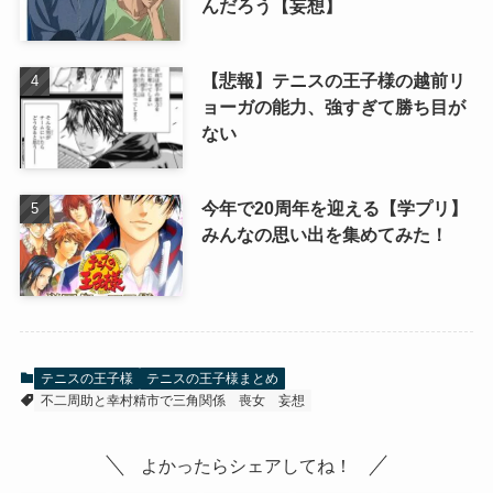
んだろう【妄想】
【悲報】テニスの王子様の越前リ
ョーガの能力、強すぎて勝ち目が
ない
今年で20周年を迎える【学プリ】
みんなの思い出を集めてみた！
テニスの王子様
テニスの王子様まとめ
不二周助と幸村精市で三角関係
喪女
妄想
よかったらシェアしてね！