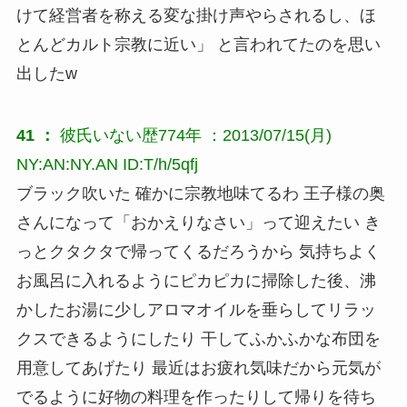
けて経営者を称える変な掛け声やらされるし、ほ
とんどカルト宗教に近い」 と言われてたのを思い
出したw
41 ：
彼氏いない歴774年
：2013/07/15(月)
NY:AN:NY.AN ID:T/h/5qfj
ブラック吹いた 確かに宗教地味てるわ 王子様の奥
さんになって「おかえりなさい」って迎えたい き
っとクタクタで帰ってくるだろうから 気持ちよく
お風呂に入れるようにピカピカに掃除した後、沸
かしたお湯に少しアロマオイルを垂らしてリラッ
クスできるようにしたり 干してふかふかな布団を
用意してあげたり 最近はお疲れ気味だから元気が
でるように好物の料理を作ったりして帰りを待ち