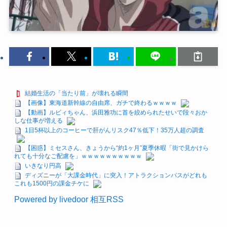
結婚生活の「当たり前」が壊れる瞬間
【画像】東海道新幹線の自由席、ガチで終わるｗｗｗｗ
【動画】ルビィちゃん、浜田雅功に首を絞められたせいで段々おか
しな仕事が増える
1日5杯以上のコーヒーで肝がんリスク47％低下！35万人超の調査
【困惑】ミセスさん、きょうから“約1ヶ月”夏季休暇「街で見かけら
れても十分なご配慮を」ｗｗｗｗｗｗｗｗｗｗ
いきなり円高
ディズニーが「大課金時代」に突入！アトラクションパスがどれも
これも1500円の課金チケに
Powered by livedoor 相互RSS