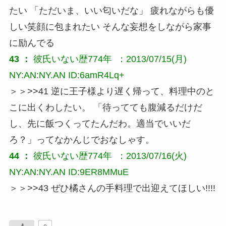
たい 「ただいま、いい匂いだな」 疲れながらも優
しい笑顔に包まれたい そんな妄想をしながら家事
に励んでる
43 ：
彼氏いない歴774年
 ：2013/07/15(月) 
NY:AN:NY.AN ID:6amR4Lq+
＞＞>>41 逆に王子様より遅く帰って、料理中のと
こに出くわしたい。 「待ってても腹減るだけだ
し、先に飯つくってたんだわ。適当でいいだ
ろ？」ってなかんじでおなしゃす。
44 ：
彼氏いない歴774年
 ：2013/07/16(火) 
NY:AN:NY.AN ID:9ER8MMuE
＞＞>>43 ぜひ橘さんの手料理で出迎えてほしい!!!!