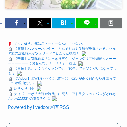
ずっと好き。俺はストーカーなんかじゃない。
【衝撃】ハンターハンター、とんでもねえ伏線が発掘される。クル
タ族の虐殺犯人がツェリードニヒだった模様！
【悲報】人気配信者「はっきり言う、ジャングリア沖縄ほんとーー
ーーーーーーにおもんない！！！！」→炎上
【画像】男、いくらイケメンでも『30年』でクソジジいになってし
まう
【Vtuber】水宮枢(××××)にお前ら〇〇コンが寄り付かない理由って
これが理由だろ？
いきなり円高
ディズニーが「大課金時代」に突入！アトラクションパスがどれも
これも1500円の課金チケに
Powered by livedoor 相互RSS