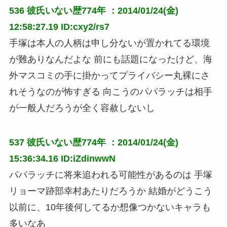
536
彼氏いない歴774年
：2014/01/24(金)
12:58:27.19 ID:cxy2/rs7
手塚は本人の人柄は申し分ないが置かれてる環境
が難ありなんだよな 前にも話題になったけど、海
外マスコミの手に掛かってプライバシー丸裸にさ
れそうなのが怖すぎる 向こうのパパラッチは相手
が一般人だろうが全く容赦しないし
537
彼氏いない歴774年
：2014/01/24(金)
15:36:34.16 ID:iZdinwwN
パパラッチに将来追われる可能性があるのは 手塚
リョーマ跡部幸村あたりだろうか 結婚がどうこう
以前に、10年後何してるか想像つかないキャラも
多いなあ