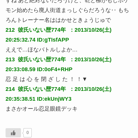
すね あと絶対ないだろうけど、乾と柳がもしポケ
モン始めたら廃人街道まっしぐらだろうな‥ もち
ろんトレーナー名ははかせときょうじゅで
212 
彼氏いない歴774年
 ：2013/10/26(土) 
20:25:32.74 ID:gTIsfAPP
ええで…ほなバトルしよか…
213 
彼氏いない歴774年
 ：2013/10/26(土) 
20:33:08.59 ID:0oF4+RHP
忍 足 は 心 を 閉 ざ し た ！ ！▼
214 
彼氏いない歴774年
 ：2013/10/26(土) 
20:35:38.51 ID:ekUnjWY3
まさかオール忍足眼鏡デッキ
0