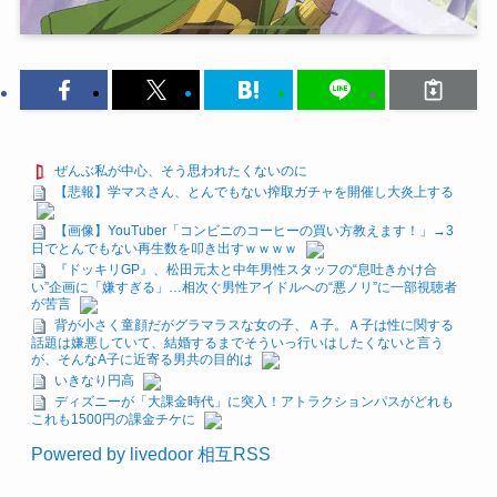
ぜんぶ私が中心、そう思われたくないのに
【悲報】学マスさん、とんでもない搾取ガチャを開催し大炎上する
【画像】YouTuber「コンビニのコーヒーの買い方教えます！」→3
日でとんでもない再生数を叩き出すｗｗｗｗ
『ドッキリGP』、松田元太と中年男性スタッフの“息吐きかけ合
い”企画に「嫌すぎる」…相次ぐ男性アイドルへの“悪ノリ”に一部視聴者
が苦言
背が小さく童顔だがグラマラスな女の子、Ａ子。Ａ子は性に関する
話題は嫌悪していて、結婚するまでそういっ行いはしたくないと言う
が、そんなA子に近寄る男共の目的は
いきなり円高
ディズニーが「大課金時代」に突入！アトラクションパスがどれも
これも1500円の課金チケに
Powered by livedoor 相互RSS