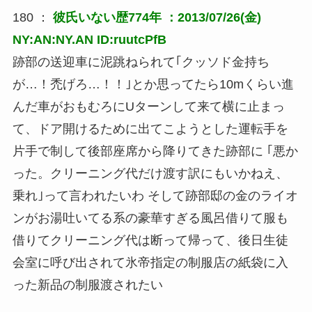
180 ：
彼氏いない歴774年
：2013/07/26(金)
NY:AN:NY.AN ID:ruutcPfB
跡部の送迎車に泥跳ねられて｢クッソド金持ち
が…！禿げろ…！！｣とか思ってたら10mくらい進
んだ車がおもむろにUターンして来て横に止まっ
て、ドア開けるために出てこようとした運転手を
片手で制して後部座席から降りてきた跡部に ｢悪か
った。クリーニング代だけ渡す訳にもいかねえ、
乗れ｣って言われたいわ そして跡部邸の金のライオ
ンがお湯吐いてる系の豪華すぎる風呂借りて服も
借りてクリーニング代は断って帰って、後日生徒
会室に呼び出されて氷帝指定の制服店の紙袋に入
った新品の制服渡されたい