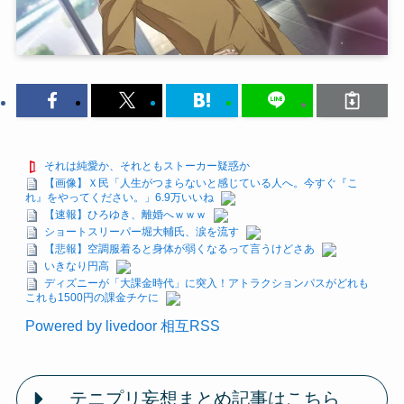
それは純愛か、それともストーカー疑惑か
【画像】Ｘ民「人生がつまらないと感じている人へ。今すぐ『こ
れ』をやってください。」6.9万いいね
【速報】ひろゆき、離婚へｗｗｗ
ショートスリーパー堀大輔氏、涙を流す
【悲報】空調服着ると身体が弱くなるって言うけどさあ
いきなり円高
ディズニーが「大課金時代」に突入！アトラクションパスがどれも
これも1500円の課金チケに
Powered by livedoor 相互RSS
テニプリ妄想まとめ記事はこちら