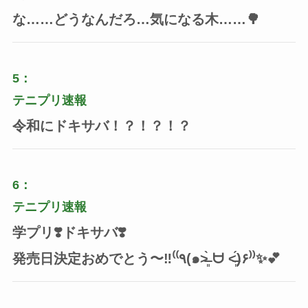
な……どうなんだろ…気になる木……🌳
5：
テニプリ速報
令和にドキサバ！？！？！？
6：
テニプリ速報
学プリ❣️ドキサバ❣️
発売日決定おめでとう〜‼️⁽⁽٩(๑˃̶͈̀ ᗨ ˂̶͈́)۶⁾⁾✨💕