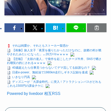
それは純愛か、それともストーカー疑惑か
【画像】旅人女子「夜景を撮りたかっただけなのに、故郷の村が燃
やされたみたいになった」←26万ｲｲﾈｗｗｗｗ
【悲報】「太鼓の達人」で発作を起こしたチーズ牛丼、SNSで晒さ
れ嘲笑の的にされるｗｗｗｗ
40歳超えたら仕事見つからないてデマ流してる奴誰なの？
日産e-power、無給油で1980km走行しギネス記録を達成
いきなり円高
ディズニーが「大課金時代」に突入！アトラクションパスがどれも
これも1500円の課金チケに
Powered by livedoor 相互RSS