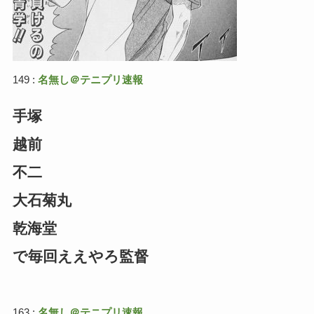
149 :
名無し＠テニプリ速報
手塚
越前
不二
大石菊丸
乾海堂
で毎回ええやろ監督
163 :
名無し＠テニプリ速報