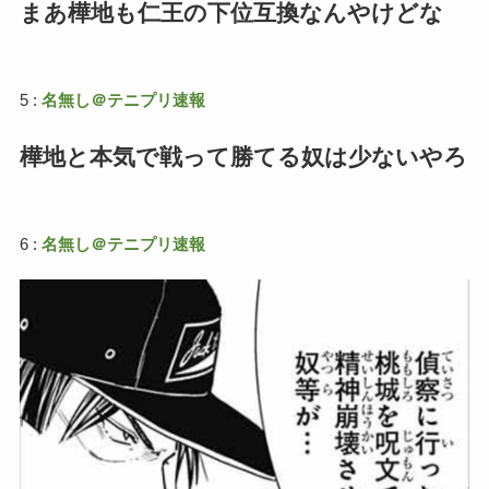
まあ樺地も仁王の下位互換なんやけどな
5 :
名無し＠テニプリ速報
樺地と本気で戦って勝てる奴は少ないやろ
6 :
名無し＠テニプリ速報