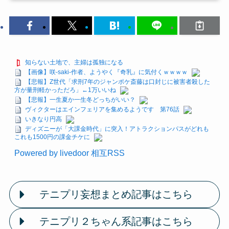
知らない土地で、主婦は孤独になる
【画像】咲-saki-作者、ようやく『奇乳』に気付くｗｗｗｗ
【悲報】Z世代「求刑7年のジャンポケ斎藤は口封じに被害者殺した
方が量刑軽かっただろ」←1万いいね
【悲報】一生夏か一生冬どっちがいい？
ヴィクターはエインフェリアを集めるようです 第76話
いきなり円高
ディズニーが「大課金時代」に突入！アトラクションパスがどれも
これも1500円の課金チケに
Powered by livedoor 相互RSS
テニプリ妄想まとめ記事はこちら
テニプリ２ちゃん系記事はこちら