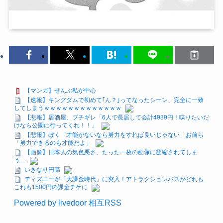
【マンガ】ぜんぶ私が中心
【速報】キングダムで初めて｢ん？｣ってなったシーン、完全に一致
してしまうｗｗｗｗｗｗｗｗｗｗｗｗｗ
【悲報】居酒屋、ブチギレ「6人で長居して会計4939円！喋りたいだ
けなら公園に行ってくれ！！」
【悲報】ぼく「才能がないなら努力をすれば良いじゃない」お前ら
「努力できるのも才能だよ」
【画像】日本人の気色悪さ、たった一枚の画像に凝縮されてしま
う…
いきなり円高
ディズニーが「大課金時代」に突入！アトラクションパスがどれも
これも1500円の課金チケに
Powered by livedoor 相互RSS