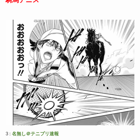
騎馬テニス
3 :
名無し＠テニプリ速報