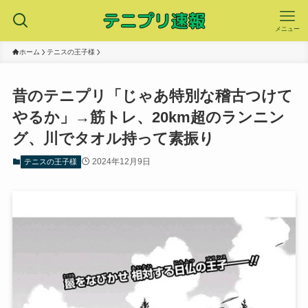
メニュー
ホーム
テニスの王子様
昔のテニプリ「じゃあ特別な稽古つけて
やるか」→筋トレ、20km超のランニン
グ、川でタオル持って素振り
2024年12月9日
テニスの王子様