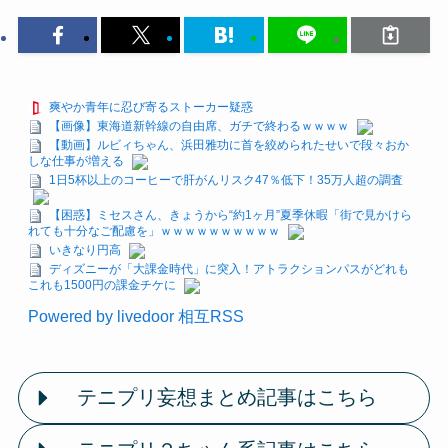
爽やか青年に忍び寄るストーカー疑惑
【画像】東海道新幹線の自由席、ガチで終わるｗｗｗｗ
【動画】ルビィちゃん、浜田雅功に首を絞められたせいで段々おか
しな仕事が増える
1日5杯以上のコーヒーで肝がんリスク47％低下！35万人超の調査
【困惑】ミセスさん、きょうから“約1ヶ月”夏季休暇「街で見かけら
れても十分なご配慮を」ｗｗｗｗｗｗｗｗｗｗ
いきなり円高
ディズニーが「大課金時代」に突入！アトラクションパスがどれも
これも1500円の課金チケに
Powered by livedoor 相互RSS
テニプリ妄想まとめ記事はこちら