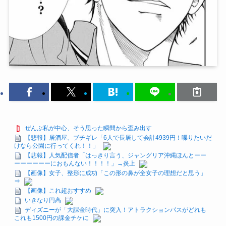
ぜんぶ私が中心、そう思った瞬間から歪み出す
【悲報】居酒屋、ブチギレ「6人で長居して会計4939円！喋りたいだ
けなら公園に行ってくれ！！」
【悲報】人気配信者「はっきり言う、ジャングリア沖縄ほんとーー
ーーーーーーにおもんない！！！！」→炎上
【画像】女子、整形に成功「この形の鼻が全女子の理想だと思う」
⇒
【画像】これ超おすすめ
いきなり円高
ディズニーが「大課金時代」に突入！アトラクションパスがどれも
これも1500円の課金チケに