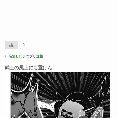
0
1:
名無し@テニプリ速報
武士の風上にも置けん