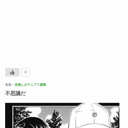
0
名前：
名無し@テニプリ速報
不思議だ