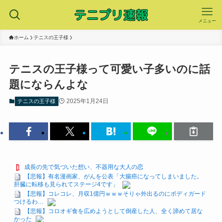
メニュー
ホーム
テニスの王子様
テニスの王子様って可愛い子多いのに話
題にならんよな
2025年1月24日
テニスの王子様
成長の先で気づいた想い、不器用な大人の恋
【悲報】有名漫画家、がんを公表「大腸癌になってしまいました。
肝臓に転移も見られてステージ4です」
【悲報】コレコレ、月収1億円ｗｗｗそりゃ外出るのにボディガード
つけるわ…
【悲報】コロオギ食を広めようとして倒産した人、全く諦めて居な
かった