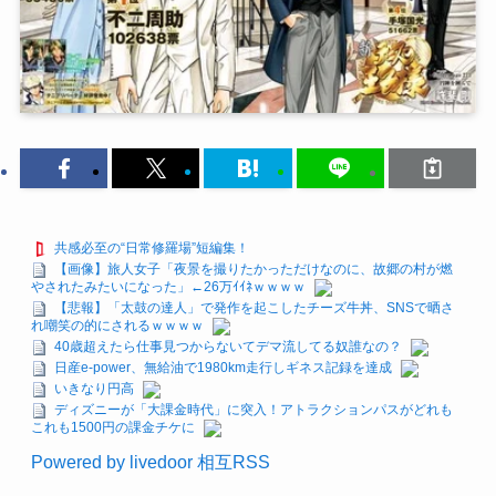
共感必至の“日常修羅場”短編集！
【画像】旅人女子「夜景を撮りたかっただけなのに、故郷の村が燃
やされたみたいになった」←26万ｲｲﾈｗｗｗｗ
【悲報】「太鼓の達人」で発作を起こしたチーズ牛丼、SNSで晒さ
れ嘲笑の的にされるｗｗｗｗ
40歳超えたら仕事見つからないてデマ流してる奴誰なの？
日産e-power、無給油で1980km走行しギネス記録を達成
いきなり円高
ディズニーが「大課金時代」に突入！アトラクションパスがどれも
これも1500円の課金チケに
Powered by livedoor 相互RSS