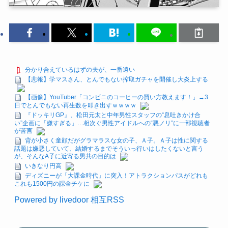
分かり合えているはずの夫が、一番遠い
【悲報】学マスさん、とんでもない搾取ガチャを開催し大炎上する
【画像】YouTuber「コンビニのコーヒーの買い方教えます！」→3
日でとんでもない再生数を叩き出すｗｗｗｗ
『ドッキリGP』、松田元太と中年男性スタッフの“息吐きかけ合
い”企画に「嫌すぎる」…相次ぐ男性アイドルへの“悪ノリ”に一部視聴者
が苦言
背が小さく童顔だがグラマラスな女の子、Ａ子。Ａ子は性に関する
話題は嫌悪していて、結婚するまでそういっ行いはしたくないと言う
が、そんなA子に近寄る男共の目的は
いきなり円高
ディズニーが「大課金時代」に突入！アトラクションパスがどれも
これも1500円の課金チケに
Powered by livedoor 相互RSS