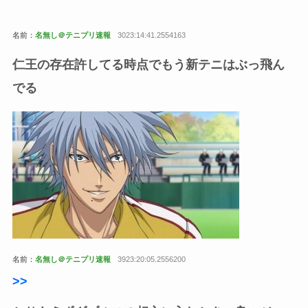
名前：
名無し＠テニプリ速報
3023:14:41.2554163
仁王の存在許してる時点でもう新テニはぶっ飛ん
でる
名前：
名無し＠テニプリ速報
3923:20:05.2556200
>
>