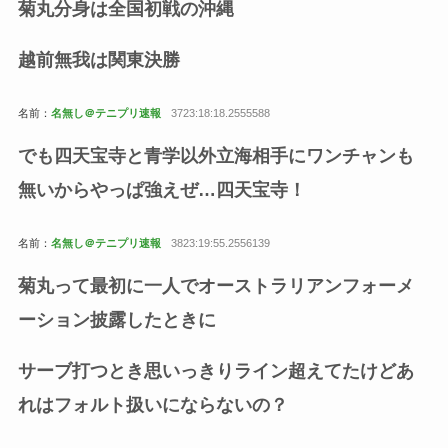
菊丸分身は全国初戦の沖縄
越前無我は関東決勝
名前：
名無し＠テニプリ速報
3723:18:18.2555588
でも四天宝寺と青学以外立海相手にワンチャンも
無いからやっぱ強えぜ…四天宝寺！
名前：
名無し＠テニプリ速報
3823:19:55.2556139
菊丸って最初に一人でオーストラリアンフォーメ
ーション披露したときに
サーブ打つとき思いっきりライン超えてたけどあ
れはフォルト扱いにならないの？