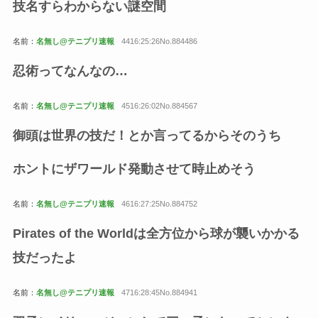
技名すらわからない謎空間
名前：
名無し@テニプリ速報
4416:25:26No.884486
忍術ってなんなの…
名前：
名無し@テニプリ速報
4516:26:02No.884567
御頭は世界の技だ！とか言ってるからそのうち
ホントにザワールド発動させて時止めそう
名前：
名無し@テニプリ速報
4616:27:25No.884752
Pirates of the Worldは全方位から球が襲いかかる
技だったよ
名前：
名無し@テニプリ速報
4716:28:45No.884941