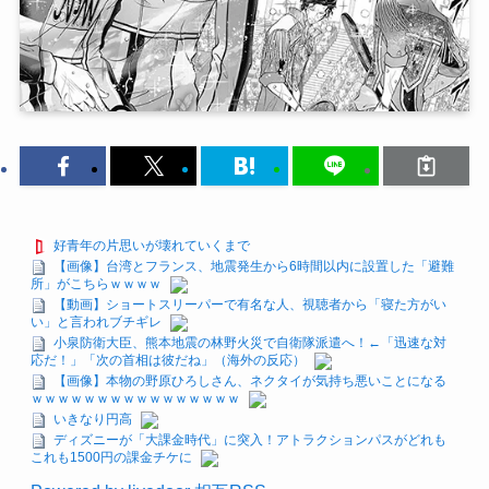
好青年の片思いが壊れていくまで
【画像】台湾とフランス、地震発生から6時間以内に設置した「避難
所」がこちらｗｗｗｗ
【動画】ショートスリーパーで有名な人、視聴者から「寝た方がい
い」と言われブチギレ
小泉防衛大臣、熊本地震の林野火災で自衛隊派遣へ！←「迅速な対
応だ！」「次の首相は彼だね」（海外の反応）
【画像】本物の野原ひろしさん、ネクタイが気持ち悪いことになる
ｗｗｗｗｗｗｗｗｗｗｗｗｗｗｗｗ
いきなり円高
ディズニーが「大課金時代」に突入！アトラクションパスがどれも
これも1500円の課金チケに