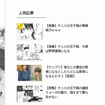
人気記事
【画像】テニスの王子様の竜崎
桜乃ｗｗｗ
【画像】テニスの王子様、今度
は野球漫画になる
【テニプリ】侑士とか謙也が医
者になるとしたらどんな医者に
なるんだろう【妄想】
【悲報】テニスの王子様の越前
リョーガの能力、強すぎて勝ち
目がない