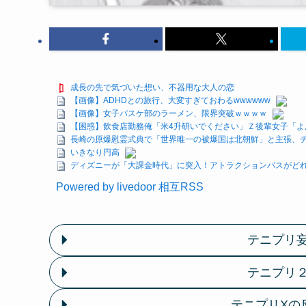
成長の先で気づいた想い、不器用な大人の恋
【画像】ADHDとの旅行、大変すぎておわるwwwwww
【画像】女子バスケ部のラーメン、限界突破ｗｗｗｗ
【困惑】飲食店勤務俺「米4升研いでください」Ｚ後輩女子「よ
長崎の原爆慰霊式典で「世界唯一の被爆国は北朝鮮」と主張、
いきなり円高
ディズニーが「大課金時代」に突入！アトラクションパスがどれ
Powered by livedoor 相互RSS
テニプリ
テニプリ
テニプリXの