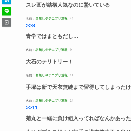
スレ画が結構人気なのに驚いている
名前：
名無し＠テニプリ速報
44
>>8
青学ではまともだし…
名前：
名無し＠テニプリ速報
9
大石のテリトリー！
名前：
名無し＠テニプリ速報
11
手塚は新で天衣無縫まで習得してしまったけ
名前：
名無し＠テニプリ速報
14
>>11
菊丸と一緒に負け組入ってればなんかあった