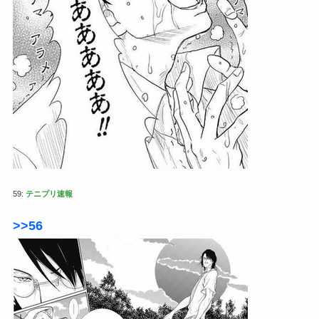
59:
テニプリ速報
>>56