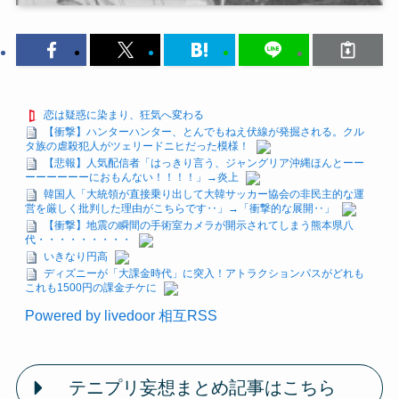
恋は疑惑に染まり、狂気へ変わる
【衝撃】ハンターハンター、とんでもねえ伏線が発掘される。クル
タ族の虐殺犯人がツェリードニヒだった模様！
【悲報】人気配信者「はっきり言う、ジャングリア沖縄ほんとーー
ーーーーーーにおもんない！！！！」→炎上
韓国人「大統領が直接乗り出して大韓サッカー協会の非民主的な運
営を厳しく批判した理由がこちらです‥」→「衝撃的な展開‥」
【衝撃】地震の瞬間の手術室カメラが開示されてしまう熊本県八
代・・・・・・・・・
いきなり円高
ディズニーが「大課金時代」に突入！アトラクションパスがどれも
これも1500円の課金チケに
Powered by livedoor 相互RSS
テニプリ妄想まとめ記事はこちら