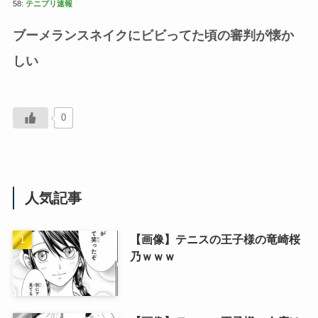
58:
テニプリ速報
ブーメランスネイクにビビってた頃の審判が懐か
しい
0
人気記事
【画像】テニスの王子様の竜崎桜
乃ｗｗｗ