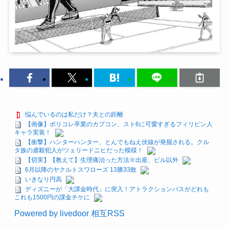
悩んでいるのは私だけ？夫との距離
【画像】ポリコレ卒業のカプコン、スト6に可愛すぎるフィリピン人
キャラ実装！
【衝撃】ハンターハンター、とんでもねえ伏線が発掘される。クル
タ族の虐殺犯人がツェリードニヒだった模様！
【切実】【教えて】生理痛治った方法※出産、ピル以外
6月以降のヤクルトスワローズ 13勝33敗
いきなり円高
ディズニーが「大課金時代」に突入！アトラクションパスがどれも
これも1500円の課金チケに
Powered by livedoor 相互RSS