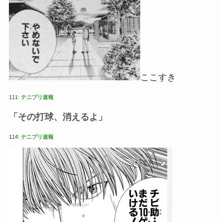
ここすき
111:
テニプリ速報
「その打球、消えるよ」
114:
テニプリ速報