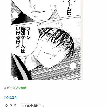
359:
テニプリ速報
>>114
？？？「HOI小僧！」