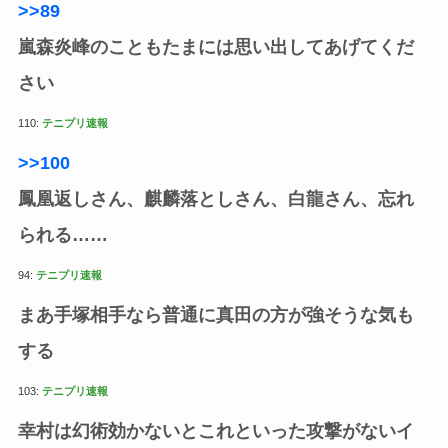
>>89
嵐森炎峰のこともたまには思い出してあげてくだ
さい
110:
テニプリ速報
>>100
鳳凰返しさん、麒麟落としさん、白龍さん、忘れ
られる……
94:
テニプリ速報
まあ手塚相手なら普通に真田の方が強そうな気も
する
103:
テニプリ速報
幸村は幻術効かないとこれといった攻撃がないイ