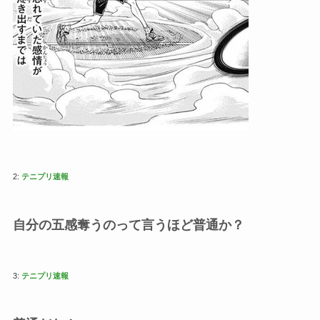
2:
テニプリ速報
自分の五感奪うのって言うほど普通か？
3:
テニプリ速報