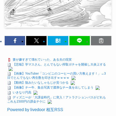
妻が嫌すぎて壊れていった、ある夫の現実
【悲報】学マスさん、とんでもない搾取ガチャを開催し大炎上する
【画像】YouTuber「コンビニのコーヒーの買い方教えます！」→3
日でとんでもない再生数を叩き出すｗｗｗｗ
【動画】陰みたいなしゃもじが見つかる
【画像】チー牛、集合写真で濃厚なチー臭を出してしまう
いきなり円高
ディズニーが「大課金時代」に突入！アトラクションパスがどれも
これも1500円の課金チケに
Powered by livedoor 相互RSS