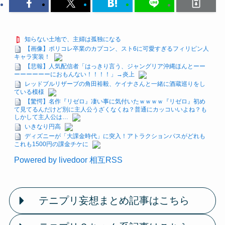
知らない土地で、主婦は孤独になる
【画像】ポリコレ卒業のカプコン、スト6に可愛すぎるフィリピン人
キャラ実装！
【悲報】人気配信者「はっきり言う、ジャングリア沖縄ほんとーー
ーーーーーーにおもんない！！！！」→炎上
レッドブルリザーブの角田裕毅、ケイナさんと一緒に酒蔵巡りをし
ている模様
【驚愕】名作『リゼロ』凄い事に気付いたｗｗｗｗ『リゼロ』初め
て見てるんだけど別に主人公うざくなくね？普通にカッコいいよね？も
しかして主人公は…
いきなり円高
ディズニーが「大課金時代」に突入！アトラクションパスがどれも
これも1500円の課金チケに
Powered by livedoor 相互RSS
テニプリ妄想まとめ記事はこちら