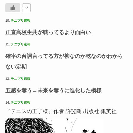
0
10:
テニプリ速報
正直高校生共が戦ってるより面白い
11:
テニプリ速報
確率の台詞言ってる方が柳なのか乾なのかわから
ない定期
13:
テニプリ速報
五感を奪う→未来を奪うに進化した模様
14:
テニプリ速報
『テニスの王子様』作者 許斐剛 出版社 集英社