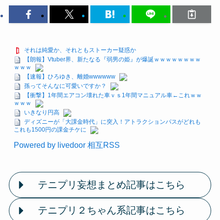
それは純愛か、それともストーカー疑惑か
【朗報】Vtuber界、新たなる『弱男の姫』が爆誕ｗｗｗｗｗｗｗｗ
ｗｗｗ
【速報】ひろゆき、離婚wwwwww
孫ってそんなに可愛いですか？
【衝撃】1年間エアコン壊れた車ｖｓ1年間マニュアル車←これｗｗ
ｗｗｗ
いきなり円高
ディズニーが「大課金時代」に突入！アトラクションパスがどれも
これも1500円の課金チケに
Powered by livedoor 相互RSS
テニプリ妄想まとめ記事はこちら
テニプリ２ちゃん系記事はこちら