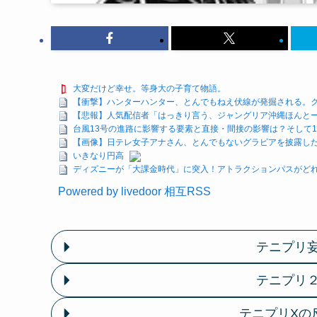
大変だけど幸せ。等身大の子育て物語。
【衝撃】ハンターハンター、とんでもねえ伏線が発掘される。
【悲報】人気配信者「はっきり言う、ジャングリア沖縄ほんと
台風13号の進路に影響する要素と直接・間接の影響は？そして15
【画像】日テレ女子アナさん、とんでもないグラビアを披露し
いきなり円高
ディズニーが「大課金時代」に突入！アトラクションパスがどれ
Powered by livedoor 相互RSS
テニプリ
テニプリ
テニプリXの