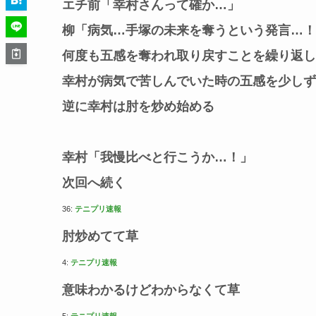
エチ前「幸村さんって確か…」
柳「病気…手塚の未来を奪うという発言…！
何度も五感を奪われ取り戻すことを繰り返し
幸村が病気で苦しんでいた時の五感を少しず
逆に幸村は肘を炒め始める
幸村「我慢比べと行こうか…！」
次回へ続く
36:
テニプリ速報
肘炒めてて草
4:
テニプリ速報
意味わかるけどわからなくて草
5:
テニプリ速報