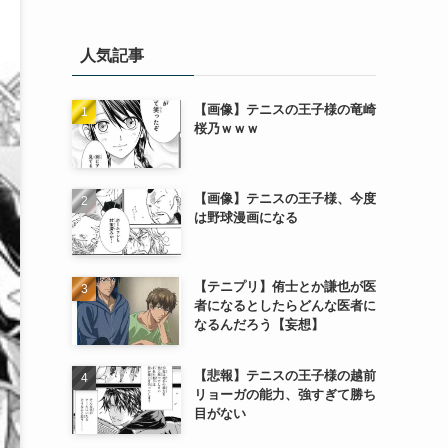
人気記事
【画像】テニスの王子様の竜崎
桜乃ｗｗｗ
【画像】テニスの王子様、今度
は野球漫画になる
【テニプリ】侑士とか謙也が医
者になるとしたらどんな医者に
なるんだろう【妄想】
【悲報】テニスの王子様の越前
リョーガの能力、強すぎて勝ち
目がない