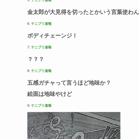
金太郎が大見得を切ったとかいう言葉使わん
6:
テニプリ速報
ボディチェーンジ！
7:
テニプリ速報
？？？
8:
テニプリ速報
五感ガチャって言うほど地味か？
絵面は地味やけど
9:
テニプリ速報