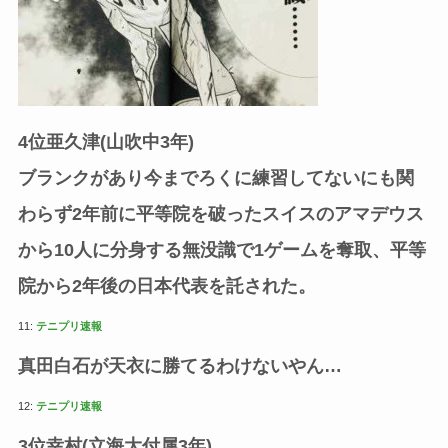
4位亜久津(山吹中3年)
ブランクがあり今までろくに練習してないにも関
わらず2年前に平等院を破ったスイスのアマデウス
から10人に分身する無没識で1ゲームを奪取、平等
院から2年後の日本代表を託された。
11:
テニプリ速報
真田白石が天衣に勝てるわけないやん…
12:
テニプリ速報
3位幸村(立海大付属3年)