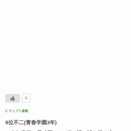
0
2:
テニプリ速報
9位不二(青春学園3年)