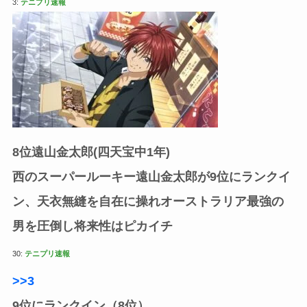
3:
テニプリ速報
8位遠山金太郎(四天宝中1年)
西のスーパールーキー遠山金太郎が9位にランクイ
ン、天衣無縫を自在に操れオーストラリア最強の
男を圧倒し将来性はピカイチ
30:
テニプリ速報
>>3
9位にランクイン（8位）