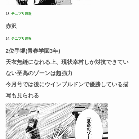
13:
テニプリ速報
赤沢
14:
テニプリ速報
2位手塚(青春学園3年)
天衣無縫になれる上、現状幸村しか対抗できてい
ない至高のゾーンは超強力
今月号では後にウインブルドンで優勝している描
写も見られる