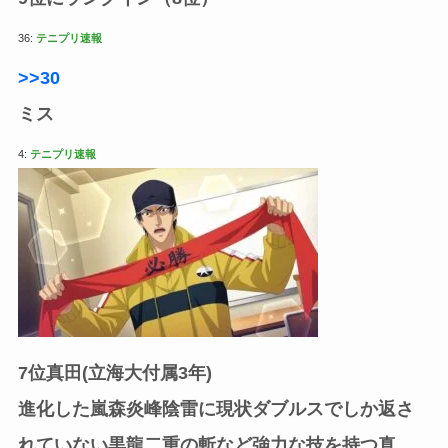
36:
テニプリ速報
>>30
ミス
4:
テニプリ速報
7位真田(立海大付属3年)
進化した嵐森炎峰陰雷に現状ダブルスでしか返さ
れていない黒龍二重の斬など強力な技を持つ真