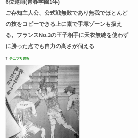
6位越前(青春学園1年)
ご存知主人公、公式戦無敗であり無我でほとんど
の技をコピーできる上に素で手塚ゾーンも扱え
る。フランスNo.3の王子相手に天衣無縫を使わず
に勝った点でも自力の高さが伺える
7:
テニプリ速報