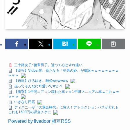
三十路女子×後輩男子、近づく心とすれ違い
【朗報】Vtuber界、新たなる『弱男の姫』が爆誕ｗｗｗｗｗｗｗｗ
ｗｗｗ
【速報】ひろゆき、離婚wwwwww
孫ってそんなに可愛いですか？
【衝撃】1年間エアコン壊れた車ｖｓ1年間マニュアル車←これｗｗ
ｗｗｗ
いきなり円高
ディズニーが「大課金時代」に突入！アトラクションパスがどれも
これも1500円の課金チケに
Powered by livedoor 相互RSS